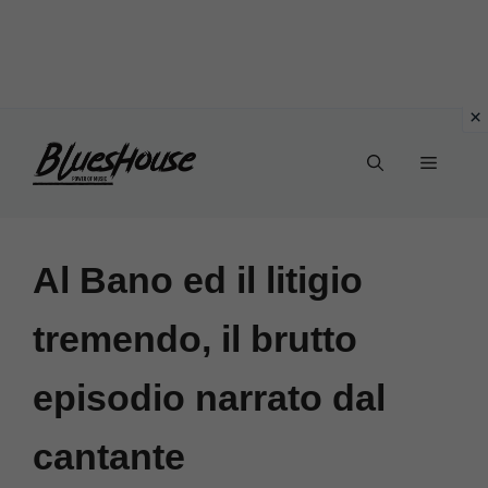
Vai
Menu
al
contenuto
Al Bano ed il litigio
tremendo, il brutto
episodio narrato dal
cantante