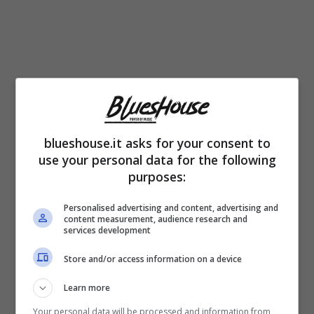
Per un periodo ‘artista di Cellino San Marco
blueshouse.it asks for your consent to
use your personal data for the following
aveva lavorato come imbianchino, ed il suo
purposes:
alloggio era stato ricavato in una minuscola
Personalised advertising and content, advertising and
stanza al pian terreno di un cantiere. La cosa
content measurement, audience research and
services development
brutta è che chi avrebbe dovuto pagarlo non
Store and/or access information on a device
lo fece. Allora si rese necessario cambiare
Learn more
lavoro.
Your personal data will be processed and information from