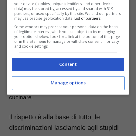
your device (cookies, unique identifiers, and other device
data) may be stored by, accessed by and shared with 319
Lui cercò quindi maggiore fortuna facendo il
partners, or used specifically by this site. We and our partners
may use precise geolocation data.
List of partners.
cameriere, e puntando ad uno dei locali
Some vendors may process your personal data on the basis
frequentati dai protagonisti del mondo dello
of legitimate interest, which you can object to by managing
your options below. Look for a link at the bottom of this page
or in the site menu to manage or withdraw consent in privacy
spettacolo di allora. Prima di fare il cameriere
and cookie settings.
in realtà era stato incaricato di attirare i clienti
Consent
all’interno, poi venne messo a fare le pulizie.
Tutto questo gli aveva insegnato ad
Manage options
approcciarsi meglio alla gente e persino a
cucinare.
Il rispetto è alla base di tutto, le
discriminazioni lasciamole agli stupidi