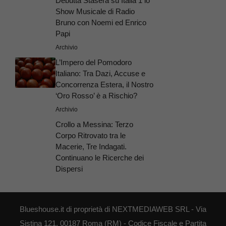
Debutta Stasera su Italia 1 lo
Show Musicale di Radio
Bruno con Noemi ed Enrico
Papi
Archivio
L’Impero del Pomodoro
Italiano: Tra Dazi, Accuse e
Concorrenza Estera, il Nostro
‘Oro Rosso’ è a Rischio?
Archivio
Crollo a Messina: Terzo
Corpo Ritrovato tra le
Macerie, Tre Indagati.
Continuano le Ricerche dei
Dispersi
Blueshouse.it di proprietà di NEXTMEDIAWEB SRL - Via
Sistina 121, 00187 Roma (RM) - Codice Fiscale e Partita