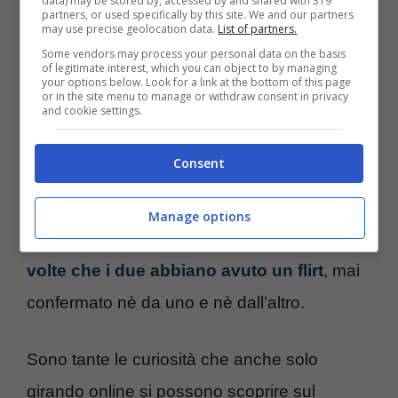
data) may be stored by, accessed by and shared with 319
folle”. E ancora, Adriano come scrittore. Il
partners, or used specifically by this site. We and our partners
may use precise geolocation data.
List of partners.
marito della Mori, infatti, ha pubblicato molti
Some vendors may process your personal data on the basis
of legitimate interest, which you can object to by managing
libri tra i quali “Il paradiso è un cavallo bianco
your options below. Look for a link at the bottom of this page
or in the site menu to manage or withdraw consent in privacy
che non suda mai”, “Il re degli ignoranti”,
and cookie settings.
“Rockpolitik”, “Dormi amore la situazione non
Consent
è buona”, “…Adriano” e “Due guerrieri
innamorati”. Per via della sua collaborazione
Manage options
su diversi set con
Ornella Muti si è detto più
volte che i due abbiano avuto un flirt
, mai
confermato nè da uno e nè dall’altro.
Sono tante le curiosità che anche solo
girando online si possono scoprire sul