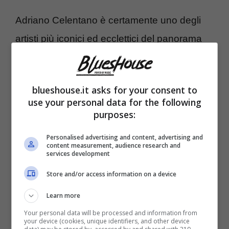
Adriano Celentano è certamente uno degli
artisti più iconici ed ecclettici del panorama
musicale italiano. Ne ha scritto tante pagine
che hanno fatto conoscere anche alcuni
blueshouse.it asks for your consent to
dettagli sulla sua vita privata. Sappiamo
use your personal data for the following
infatti della sua nascita a Milano, nella ormai
purposes:
celebre Via Gluck
come ha raccontato in
Personalised advertising and content, advertising and
content measurement, audience research and
una delle sue canzoni più famose.
services development
Store and/or access information on a device
Non solo cantante, ma anche attore, e pure
Learn more
regista. Il Molleggiato ha diretto i film “Super
Your personal data will be processed and information from
rapina a Milano”, “Yuppi Du” e “Geppo il
your device (cookies, unique identifiers, and other device