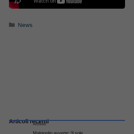
Categorie
News
Articoli recenti
Archivio
Malgioglio avverte: ‘Il sole