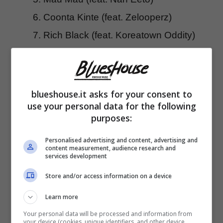
Coonta Kinte (feat. Zelooperz)
Rich Black (feat. Koreatown Oddity)
One Inna Million (feat. Lava La Rue)
Gang On Holiday (Em I Go We?) (feat.
Jeremiah Jae)
blueshouse.it asks for your consent to
use your personal data for the following
Deer In Headlights (feat. Danny
purposes:
Brown)
Personalised advertising and content, advertising and
Hurt Your Soul (feat. Nate Bone)
content measurement, audience research and
services development
My Own (feat. Marlowe)
Store and/or access information on a device
Cosmosis (feat. Ben Okri + Skepta)
There’s No End
Learn more
Your personal data will be processed and information from
your device (cookies, unique identifiers, and other device