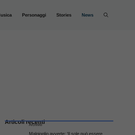
usica
Personaggi
Stories
News
Articoli recenti
Archivio
Malgioglio avverte: ‘Il sole può essere