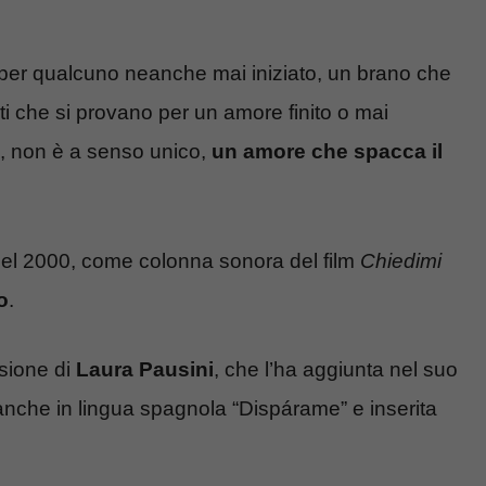
 per qualcuno neanche mai iniziato, un brano che
nti che si provano per un amore finito o mai
o, non è a senso unico,
un amore che spacca il
nel 2000, come colonna sonora del film
Chiedimi
o
.
sione di
Laura Pausini
, che l’ha aggiunta nel suo
anche in lingua spagnola “Dispárame” e inserita