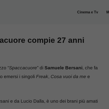
Cinema e Tv
M
acuore compie 27 anni
zzo “
Spaccacuore
” di
Samuele Bersani
, che fa
no emersi i singoli
Freak
,
Cosa vuoi da me
e
rsani e da Lucio Dalla, è uno dei brani più amati