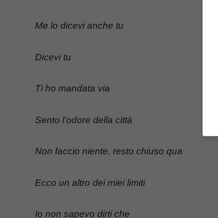
Me lo dicevi anche tu
Dicevi tu
Ti ho mandata via
Sento l’odore della città
Non faccio niente, resto chiuso qua
Ecco un altro dei miei limiti
Io non sapevo dirti che