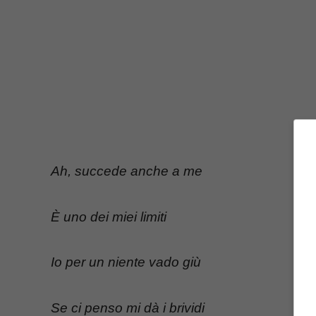
Ah, succede anche a me
È uno dei miei limiti
Io per un niente vado giù
Se ci penso mi dà i brividi