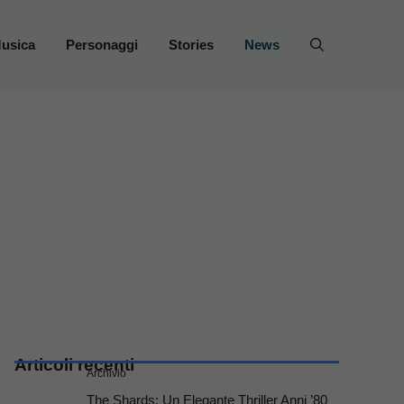
usica
Personaggi
Stories
News
Articoli recenti
Archivio
The Shards: Un Elegante Thriller Anni ’80