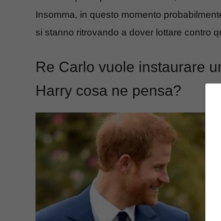
Insomma, in questo momento probabilmente i
si stanno ritrovando a dover lottare contro qu
Re Carlo vuole instaurare un
Harry cosa ne pensa?