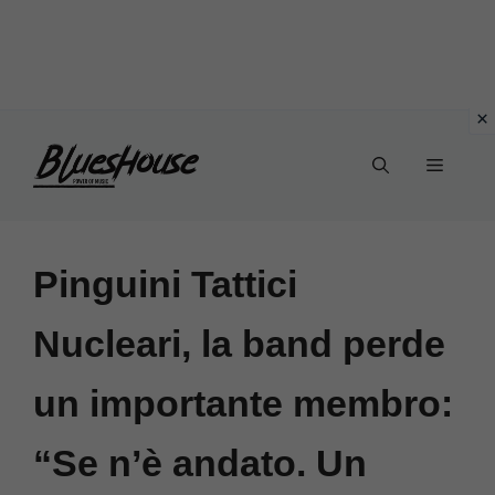
Vai
Menu
al
contenuto
Pinguini Tattici
Nucleari, la band perde
un importante membro:
“Se n’è andato. Un