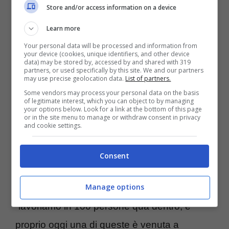
sorridente e scalmanato, era apparso più
Store and/or access information on a device
silenzioso del solito, tanto da limitarsi a
Learn more
cantare, interagendo poco con il pubblico.
Your personal data will be processed and information from
your device (cookies, unique identifiers, and other device
Poi la rivelazione, durante una pausa.
data) may be stored by, accessed by and shared with 319
partners, or used specifically by this site. We and our partners
may use precise geolocation data.
List of partners.
Some vendors may process your personal data on the basis
“È scomparso improvvisamente, poche ora
of legitimate interest, which you can object to by managing
your options below. Look for a link at the bottom of this page
fa, un nostro amico”. Si chiamava
Gaetano
or in the site menu to manage or withdraw consent in privacy
and cookie settings.
Sorbo, 26enne casertano
che faceva parte
della crew della band. “Non è facile ridere,
Consent
noi siamo qui in concerto, a divertirci, ma c’è
Manage options
una cosa che devo dirvi”, ha detto Zanotti,
“lavoriamo in 100 persone qua dentro, e
proprio oggi una di queste è venuta a