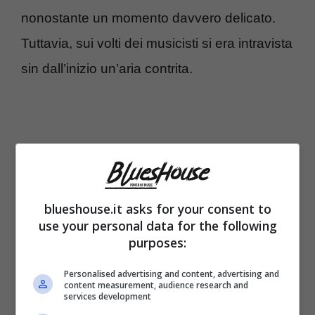
nonostante un momento davvero delicato.
Tuttavia, sui volti dei musicisti si era intravista
sin dall’inizio un’aria contrita.
blueshouse.it asks for your consent to
use your personal data for the following
purposes:
Personalised advertising and content, advertising and
content measurement, audience research and
services development
Persino il frontman Zanotti, solitamente