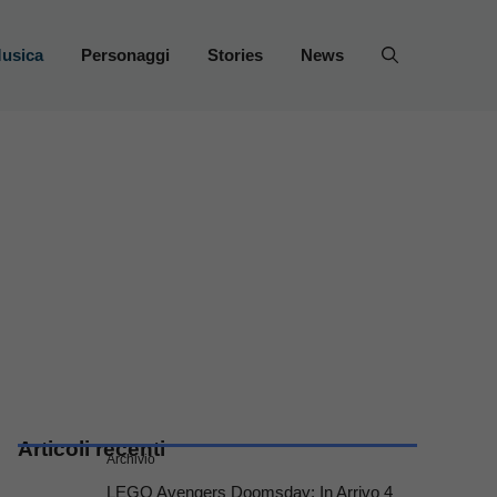
usica
Personaggi
Stories
News
Articoli recenti
Archivio
LEGO Avengers Doomsday: In Arrivo 4