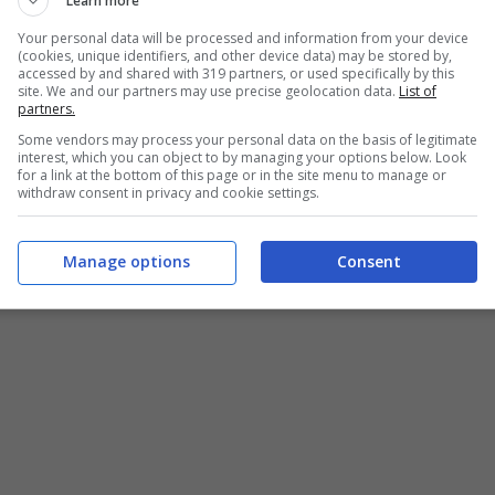
Learn more
Your personal data will be processed and information from your device
(cookies, unique identifiers, and other device data) may be stored by,
accessed by and shared with 319 partners, or used specifically by this
site. We and our partners may use precise geolocation data.
List of
partners.
Some vendors may process your personal data on the basis of legitimate
interest, which you can object to by managing your options below. Look
for a link at the bottom of this page or in the site menu to manage or
withdraw consent in privacy and cookie settings.
Manage options
Consent
to” – Blueshouse.it