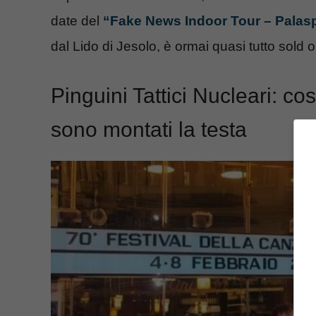
date del
“Fake News Indoor Tour – Palas
dal Lido di Jesolo, è ormai quasi tutto sold o
Pinguini Tattici Nucleari: co
sono montati la testa