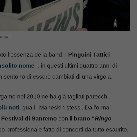
ouse.it
ato l’essenza della band. I
Pinguini Tattici
insolito nome
-, in questi ultimi quattro anni di
non sentono di essere cambiati di una virgola.
rgamo nel 2010 ne ha già tagliati parecchi.
più noti
, quali i Maneskin stessi. Dall’ormai
l
Festival di Sanremo
con il
brano “
Ringo
so professionale fatto di concerti da tutto esaurito.