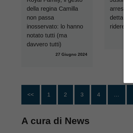
della regina Camilla
arrestato
non passa
dettaglio
inosservato: lo hanno
ridere
notato tutti (ma
davvero tutti)
27 Giugno 2024
<<
1
2
3
4
…
A cura di News