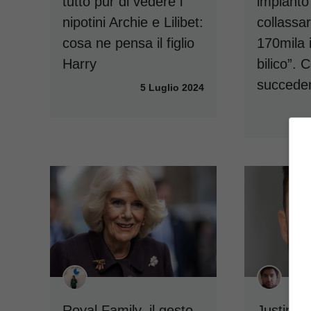
tutto pur di vedere i
impianto 
nipotini Archie e Lilibet:
collassa
cosa ne pensa il figlio
170mila i
Harry
bilico”. 
succede
5 Luglio 2024
Royal Family, il gesto
Justin T