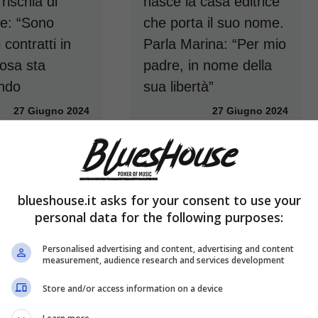
rischia di
nasce la casa editrice
re: “Sono
che porta il suo nome.
 contratti in
Parla Marina: “Per mio
Cosa sta
padre, in nome della
ndo
sua libertà”
27 Giugno 2024
27 Giugno 2024
blueshouse.it asks for your consent to use your
personal data for the following purposes:
Personalised advertising and content, advertising and content
measurement, audience research and services development
Store and/or access information on a device
imberlake
Lucio Presta