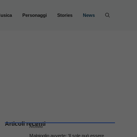
usica
Personaggi
Stories
News
Articoli recenti
Archivio
Malgioglio avverte: ‘Il sole può essere