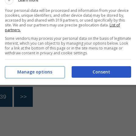
Learn more
, c’è un
schiacciato da un
Your personal data will be processed and information from your device
(cookies, unique identifiers, and other device data) may be stored by,
 che fa quasi
trattore, si è salvato
accessed by and shared with 319 partners, or used specifically by this
site. We and our partners may use precise geolocation data.
List of
per miracolo: quali
partners.
sono le condizioni del
26 Giugno 2024
Some vendors may process your personal data on the basis of legitimate
interest, which you can object to by managing your options below. Look
manager
for a link at the bottom of this page or in the site menu to manage or
withdraw consent in privacy and cookie settings.
26 Giugno 2024
Manage options
Consent
39
>>