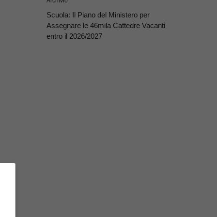
Archivio
Scuola: Il Piano del Ministero per
Assegnare le 46mila Cattedre Vacanti
entro il 2026/2027