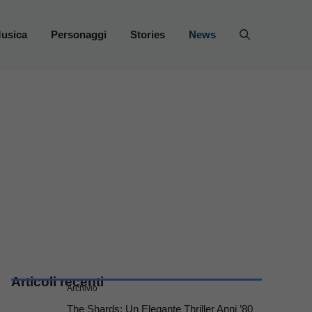
usica
Personaggi
Stories
News
Articoli recenti
Archivio
The Shards: Un Elegante Thriller Anni ’80