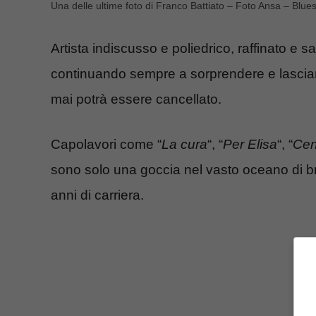
Una delle ultime foto di Franco Battiato – Foto Ansa – Blue
Artista indiscusso e poliedrico, raffinato e 
continuando sempre a sorprendere e lascian
mai potrà essere cancellato.
Capolavori come “
La cura
“, “
Per Elisa
“, “
Cen
sono solo una goccia nel vasto oceano di bra
anni di carriera.