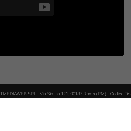
NEXTMEDIAWEB SRL - Via Sistina 121, 00187 Roma (RM) - Codice Fisca
o viene aggiornato senza alcuna periodicità. Non può pertanto considerar
07.03.2001
Copyright ©2026 - Tutti i diritti riservati -
Contattaci