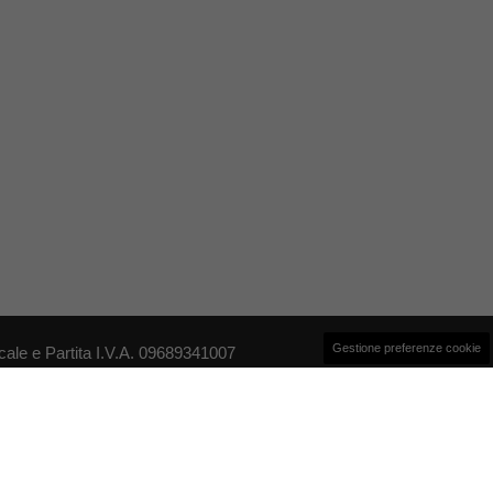
Gestione preferenze cookie
le e Partita I.V.A. 09689341007
si un prodotto editoriale ai sensi della legge n. 62 del