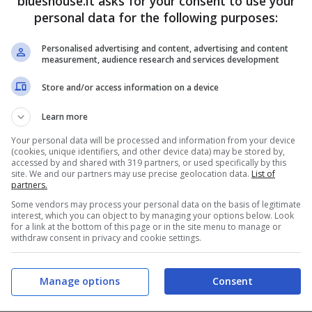
blueshouse.it asks for your consent to use your
personal data for the following purposes:
Personalised advertising and content, advertising and content
measurement, audience research and services development
Store and/or access information on a device
Learn more
Your personal data will be processed and information from your device
(cookies, unique identifiers, and other device data) may be stored by,
accessed by and shared with 319 partners, or used specifically by this
site. We and our partners may use precise geolocation data.
List of
tempo bastano veramente solo 2 semplici parole:
partners.
Some vendors may process your personal data on the basis of legitimate
interest, which you can object to by managing your options below. Look
E MAESTRO
for a link at the bottom of this page or in the site menu to manage or
withdraw consent in privacy and cookie settings.
Manage options
Consent