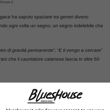
sHouse.it
sagace ha saputo spaziare tra generi diversi
do ogni volta un segno, un segno indelebile che
tro di gravità permanente
“, “
E ti vengo a cercare
”
ni che il cauntatore catanese lascia in oltre 50