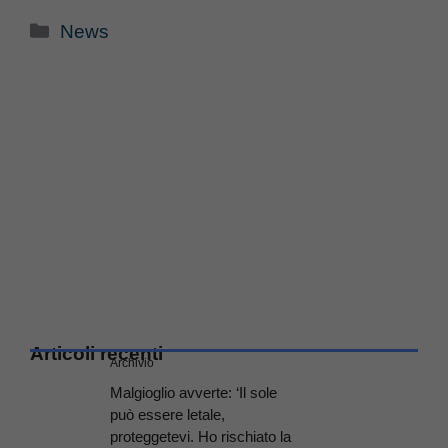
Categorie
News
Articoli recenti
Archivio
Malgioglio avverte: ‘Il sole
può essere letale,
proteggetevi. Ho rischiato la