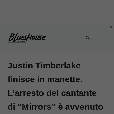
Vai
Menu
al
contenuto
Justin Timberlake
finisce in manette.
L’arresto del cantante
di “Mirrors” è avvenuto