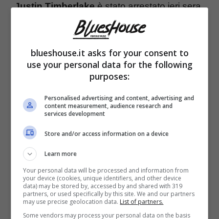
Justin Timberlake
è stato arrestato ieri sera
dalla
polizia
di
Sag Harbor
, nota località
vicino New York, e portato presso la stazione
blueshouse.it asks for your consent to
locale.
use your personal data for the following
purposes:
Non è ancora chiaro quanto sia accaduto,
Personalised advertising and content, advertising and
content measurement, audience research and
ma stando ad
alcuni media statunitensi
services development
come
Tmz
, la polizia avrebbe fermato il
Store and/or access information on a device
celebre cantante per guida in
stato di
Learn more
ebbrezza
. Timberlake, che aveva cenato
Your personal data will be processed and information from
con alcuni
amici
in un locale della zona,
your device (cookies, unique identifiers, and other device
data) may be stored by, accessed by and shared with 319
partners, or used specifically by this site. We and our partners
sarebbe stato notato dagli agenti non
may use precise geolocation data.
List of partners.
fermarsi ad uno stop e, dunque, fermato
Some vendors may process your personal data on the basis