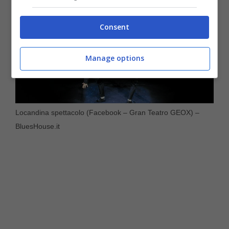
Consent
Manage options
Locandina spettacolo (Facebook – Gran Teatro GEOX) –
BluesHouse.it