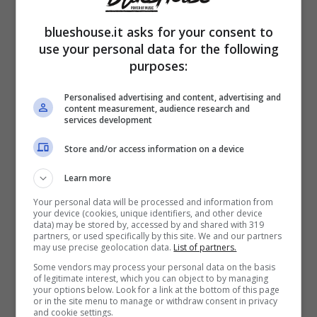
Brad Henshaw
vestirà i panni di Jake, uno
blueshouse.it asks for your consent to
dei fratelli anarchici, Jake ed Elwood, i quali
use your personal data for the following
torneranno a mettere sottosopra i teatri di
purposes:
tutto il mondo. Imperdibili e indimenticabili,
Personalised advertising and content, advertising and
non mancheranno i grandi classici come
content measurement, audience research and
services development
Everybody
,
Shake Ya Tail Feather
,
Sweet
Store and/or access information on a device
Home Chicago
,
Think
,
Respect
,
Gimme
Learn more
Some Loving
.
Your personal data will be processed and information from
your device (cookies, unique identifiers, and other device
data) may be stored by, accessed by and shared with 319
Lo show dei Blues Brothers sbarca in
partners, or used specifically by this site. We and our partners
may use precise geolocation data.
List of partners.
Italia per due imperdibili settimane
Some vendors may process your personal data on the basis
of legitimate interest, which you can object to by managing
your options below. Look for a link at the bottom of this page
or in the site menu to manage or withdraw consent in privacy
and cookie settings.