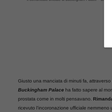
Giusto una manciata di minuti fa, attraverso
Buckingham Palace
ha fatto sapere al m
prostata come in molti pensavano.
Rimandat
ricevuto l’incoronazione ufficiale nemmeno 