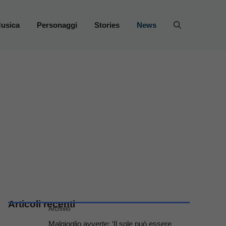
usica
Personaggi
Stories
News
Articoli recenti
Archivio
Malgioglio avverte: ‘Il sole può essere