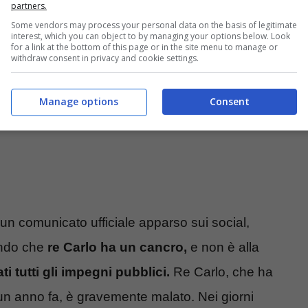
partners.
Some vendors may process your personal data on the basis of legitimate
interest, which you can object to by managing your options below. Look
for a link at the bottom of this page or in the site menu to manage or
withdraw consent in privacy and cookie settings.
Manage options
Consent
 un comunicato ufficiale apparso sui social,
ondo che
re Carlo ha un cancro,
e non è alla
i tutti gli impegni pubblici.
Re Carlo, che ha
un anno fa, è gravemente malato. Nei giorni