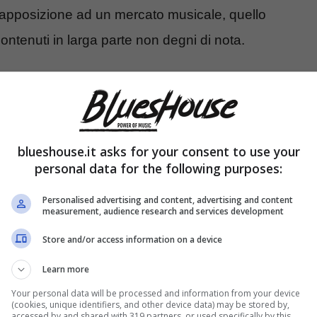
rapposizione ad un mercato musicale, quello
ontenuti in larga parte non degni di nota.
nel testo declamato nella terza sezione del brano
ura quadripartita,
quasi una piccola suite
,
o, dal ricorso a soluzioni armoniche non scontate
blueshouse.it asks for your consent to use your
tronica,
il tutto impreziosito dai fraseggi
personal data for the following purposes:
Personalised advertising and content, advertising and content
measurement, audience research and services development
Store and/or access information on a device
Learn more
Your personal data will be processed and information from your device
(cookies, unique identifiers, and other device data) may be stored by,
accessed by and shared with 319 partners, or used specifically by this