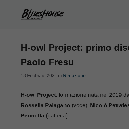
Vai
al
contenuto
H-owl Project: primo dis
Paolo Fresu
18 Febbraio 2021
di
Redazione
H-owl Project
, formazione nata nel 2019 dall
Rossella Palagano
(voce),
Nicolò Petrafe
Pennetta
(batteria).