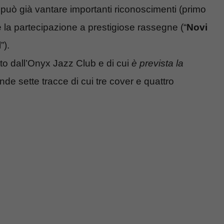
 può già vantare importanti riconoscimenti (primo
e la partecipazione a prestigiose rassegne (“
Novi
l
”).
tto dall’Onyx Jazz Club e di cui
è prevista la
de sette tracce di cui tre cover e quattro