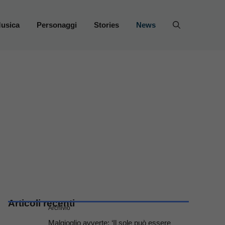
usica
Personaggi
Stories
News
Articoli recenti
Archivio
Malgioglio avverte: ‘Il sole può essere