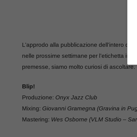
L’approdo alla pubblicazione dell’intero disc
nelle prossime settimane per l’etichetta ing
premesse, siamo molto curiosi di ascoltare.
Blip!
Produzione:
Onyx Jazz Club
Mixing:
Giovanni Gramegna (Gravina in Pug
Mastering:
Wes Osborne (VLM Studio – San 