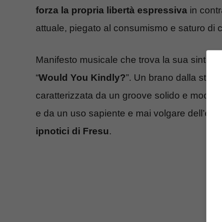
forza la propria libertà espressiva
in cont
attuale, piegato al consumismo e saturo di c
Manifesto musicale che trova la sua sintesi 
“
Would You Kindly?
”. Un brano dalla strutt
caratterizzata da un groove solido e modern
e da un uso sapiente e mai volgare dell’elet
ipnotici di Fresu
.