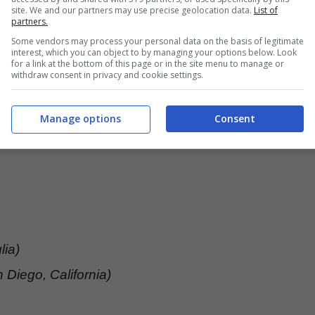
site. We and our partners may use precise geolocation data.
List of
partners.
Some vendors may process your personal data on the basis of legitimate
interest, which you can object to by managing your options below. Look
for a link at the bottom of this page or in the site menu to manage or
withdraw consent in privacy and cookie settings.
o passerà attraverso altri due singoli (usciranno
Manage options
Consent
lese
Group Bracil
) e che, considerate le
lia)
Diego, California)