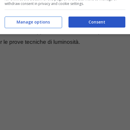
withdraw consent in privacy and cookie settings.
che non è sfuggito agli occhi dei telespettatori.
a Largo Barcis
dove è stato ritrovato il corpo
Manage options
Consent
 Cecchettin
è apparsa sullo schermo coperta da
 le prove tecniche di luminosità.