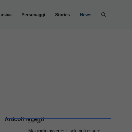
usica
Personaggi
Stories
News
Articoli recenti
Archivio
Malgioglio avverte: ‘Il sole può essere