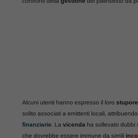
confronti della
gestione
del palinsesto da par
Alcuni utenti hanno espresso il loro
stupore
solito associati a emittenti locali, attribuend
finanziarie
. La
vicenda
ha sollevato dubbi s
che dovrebbe essere immune da simili
inco