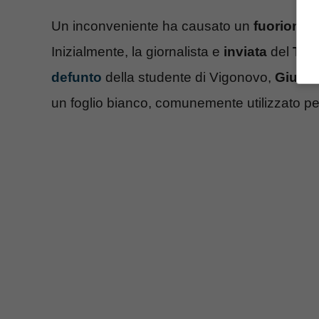
Un inconveniente ha causato un
fuorionda
Inizialmente, la giornalista e
inviata
del
Tg1
defunto
della studente di Vigonovo,
Giulia
un foglio bianco, comunemente utilizzato per