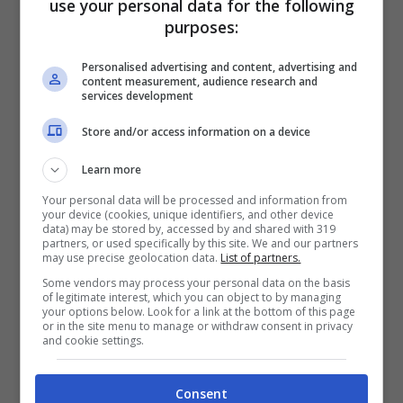
use your personal data for the following
Emma: 23 baudi
purposes:
Personalised advertising and content, advertising and
The Kolors: 22 baudi
content measurement, audience research and
services development
Geolier: 22 baudi
Store and/or access information on a device
Learn more
Dargen D’Amico: 22 baudi
Your personal data will be processed and information from
your device (cookies, unique identifiers, and other device
data) may be stored by, accessed by and shared with 319
Negramaro: 22 baudi
partners, or used specifically by this site. We and our partners
may use precise geolocation data.
List of partners.
Some vendors may process your personal data on the basis
of legitimate interest, which you can object to by managing
Sangiovanni: 21 baudi
your options below. Look for a link at the bottom of this page
or in the site menu to manage or withdraw consent in privacy
and cookie settings.
Mahmood: 21 baudi
Consent