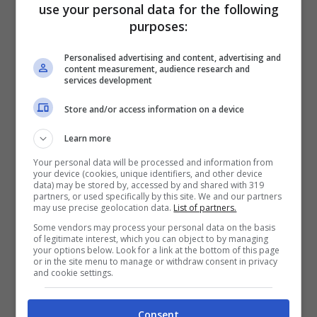
use your personal data for the following
purposes:
Che il rapper amasse particolarmente le
donne è noto, ragion per cui ammette di non
Personalised advertising and content, advertising and
content measurement, audience research and
services development
avere al momento alcun tipo di legame. Tutto
l’amore è riservato alla sua bambina, nata
Store and/or access information on a device
dalla relazione con l’ex Yusmary Ruano. Una
Learn more
vita da single che gli calza a pennello, ragion
Your personal data will be processed and information from
your device (cookies, unique identifiers, and other device
per cui non pretende di trovare l’amore della
data) may be stored by, accessed by and shared with 319
partners, or used specifically by this site. We and our partners
may use precise geolocation data.
List of partners.
vita. Conduce una vita appagante, se non
Some vendors may process your personal data on the basis
fosse per quella che lui ha definito la truffa
of legitimate interest, which you can object to by managing
your options below. Look for a link at the bottom of this page
del futuro, in cosa consiste? Si riferisce
or in the site menu to manage or withdraw consent in privacy
and cookie settings.
chiaramente ad
OnlyFans,
la piattaforma
ormai celebre in tutto il mondo. Al giorno
Consent