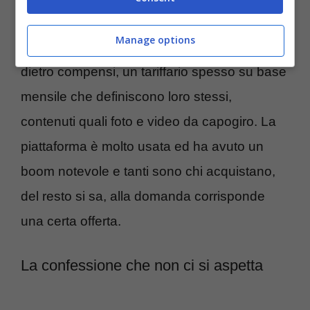
d’oggi si parla spesso di aprire un canale,
Manage options
sono tanti gli utenti infatti che promettono
dietro compensi, un tariffario spesso su base
mensile che definiscono loro stessi,
contenuti quali foto e video da capogiro. La
piattaforma è molto usata ed ha avuto un
boom notevole e tanti sono chi acquistano,
del resto si sa, alla domanda corrisponde
una certa offerta.
La confessione che non ci si aspetta