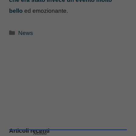
bello
ed emozionante.
Categorie
News
Articoli recenti
Archivio