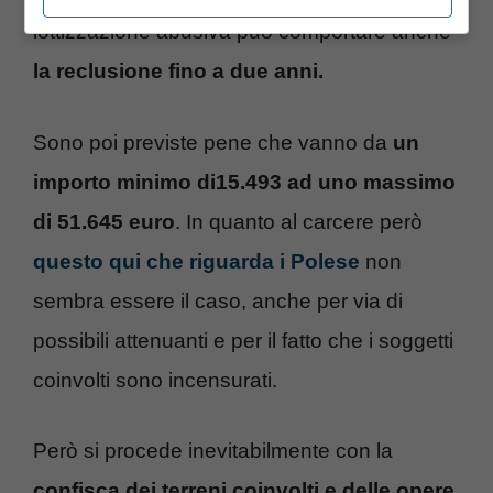
lottizzazione abusiva può comportare anche
la reclusione fino a due anni.
Sono poi previste pene che vanno da
un
importo minimo di15.493 ad uno massimo
di 51.645 euro
. In quanto al carcere però
questo qui che riguarda i Polese
non
sembra essere il caso, anche per via di
possibili attenuanti e per il fatto che i soggetti
coinvolti sono incensurati.
Però si procede inevitabilmente con la
confisca dei terreni coinvolti e delle opere