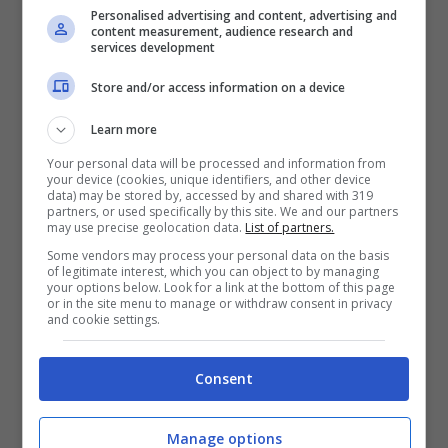
Personalised advertising and content, advertising and
content measurement, audience research and
services development
Store and/or access information on a device
Learn more
Your personal data will be processed and information from
your device (cookies, unique identifiers, and other device
data) may be stored by, accessed by and shared with 319
La Sonrisa (Blueshouse.it)
partners, or used specifically by this site. We and our partners
may use precise geolocation data.
List of partners.
Some vendors may process your personal data on the basis
C’è anche l’articolo 44 del DPR 380/01
che
of legitimate interest, which you can object to by managing
your options below. Look for a link at the bottom of this page
parla più chiaramente di quelle che sono le
or in the site menu to manage or withdraw consent in privacy
and cookie settings.
conseguenze per chi commette questo
specifico reato, e che può essere perseguito
Consent
penalmente. In base alla
lettera c) del
Manage options
comma 1 articolo 44 DPR 380/01, la