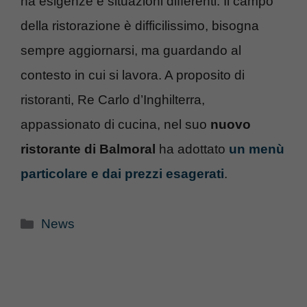
ha esigenze e situazioni differenti. Il campo
della ristorazione è difficilissimo, bisogna
sempre aggiornarsi, ma guardando al
contesto in cui si lavora. A proposito di
ristoranti, Re Carlo d’Inghilterra,
appassionato di cucina, nel suo
nuovo
ristorante di Balmoral
ha adottato
un menù
particolare e dai prezzi esagerati
.
Categorie
News