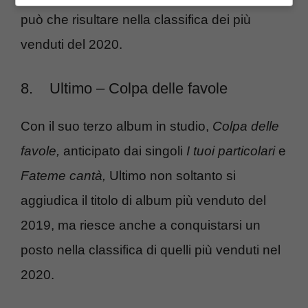
può che risultare nella classifica dei più
venduti del 2020.
8.
Ultimo – Colpa delle favole
Con il suo terzo album in studio,
Colpa delle
favole,
anticipato dai singoli
I tuoi particolari
e
Fateme cantà,
Ultimo non soltanto si
aggiudica il titolo di album più venduto del
2019, ma riesce anche a conquistarsi un
posto nella classifica di quelli più venduti nel
2020.