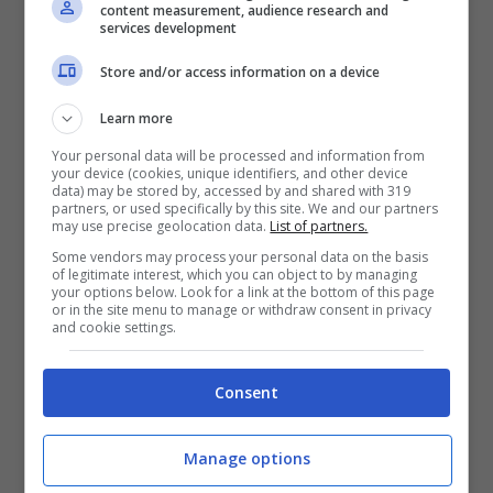
content measurement, audience research and
services development
Articolo 31,
J-Ax continua a far cantare e
Store and/or access information on a device
ballare il grande pubblico con i suoi album.
Nel 2020, con
ReAle
riesce a scalare tutte le
Learn more
vette, conquistandosi anche lui un posto in
Your personal data will be processed and information from
your device (cookies, unique identifiers, and other device
data) may be stored by, accessed by and shared with 319
classifica per gli album più venduti dell’anno.
partners, or used specifically by this site. We and our partners
may use precise geolocation data.
List of partners.
Some vendors may process your personal data on the basis
7.
Brunori Sas – Cip!
of legitimate interest, which you can object to by managing
your options below. Look for a link at the bottom of this page
or in the site menu to manage or withdraw consent in privacy
Con il suo album
Cip!,
Brunori Sas è capace
and cookie settings.
di unire la leggerezza e la freschezza della
Consent
musica pop ad uno stile più impegnato,
entrando nel cuore degli ascoltatori fin da
Manage options
subito. In virtù di questo, il suo album non