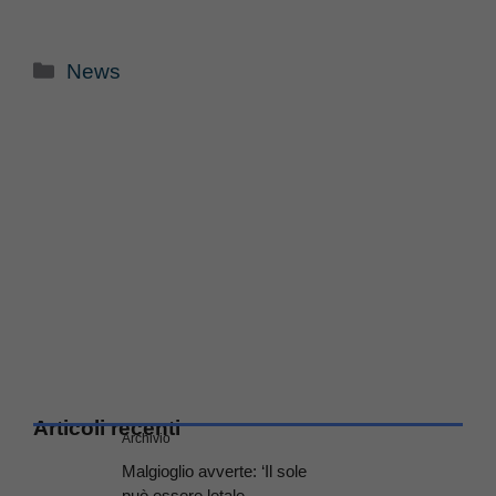
Categorie
News
Articoli recenti
Archivio
Malgioglio avverte: ‘Il sole
può essere letale,