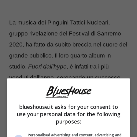
La musica dei Pinguini Tattici Nucleari,
gruppo rivelazione del Festival di Sanremo
2020, ha fatto da subito breccia nel cuore del
grande pubblico. Il loro quarto album in
studio,
Fuori dall’hype
, è infatti tra i più
venduti dell’anno, coronando un successo
arrivato fin da subito per il gruppo, fin dagli
esordi.
blueshouse.it asks for your consent to
use your personal data for the following
6.
J-Ax – ReAle
purposes:
Personalised advertising and content, advertising and
Con un successo continuo fin dai tempi degli