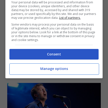
Your personal data will be processed and information from
suo debutto nel lontano 1973 al Rainbow
your device (cookies, unique identifiers, and other device
data) may be stored by, accessed by and shared with 319
Concert; lo strumento, iconico, accompagnò
partners, or used specifically by this site. We and our partners
may use precise geolocation data.
List of partners.
Clapton fino al 1985, data da cui non
Some vendors may process your personal data on the basis
of legitimate interest, which you can object to by managing
consentì più performance professionali.
your options below. Look for a link at the bottom of this page
or in the site menu to manage or withdraw consent in privacy
and cookie settings.
Un vero pezzo unico da collezione, oggi
quotato all’asta 960.000 dollari, un gioiello
Consent
della musica rock che ha avi illustri e super
Manage options
cool.