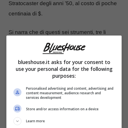
Stratocaster degli anni ’50, al costo di poche
centinaia di $.
Si narra che di questi sei strumenti, tre li
regalò a nomi illustri come George Harrison
dei Beatles, Stevie Winwood dei The
blueshouse.it asks for your consent to
Spences Dadid Group (famoso per il pezzo
use your personal data for the following
Gimme some lovin’) e Pete Townshend dei
purposes:
The Who.
Personalised advertising and content, advertising and
content measurement, audience research and
services development
Delle altre tre, Eric Clapton ne selezionò le
Store and/or access information on a device
parti migliori per confezionare da solo una
Learn more
chitarra su misura e tailor made che fece il