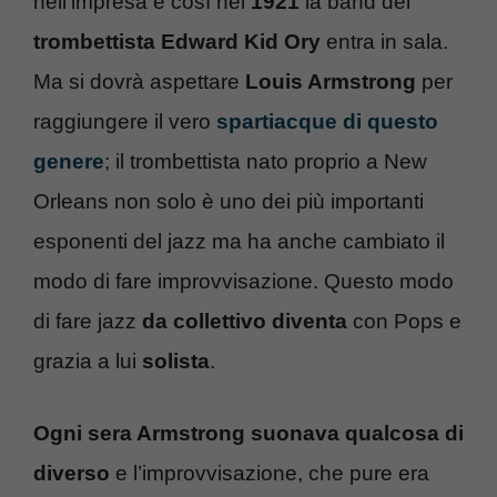
nell’impresa e così nel
1921
la band del
trombettista Edward Kid Ory
entra in sala.
Ma si dovrà aspettare
Louis Armstrong
per
raggiungere il vero
spartiacque di questo
genere
; il trombettista nato proprio a New
Orleans non solo è uno dei più importanti
esponenti del jazz ma ha anche cambiato il
modo di fare improvvisazione. Questo modo
di fare jazz
da collettivo diventa
con Pops e
grazia a lui
solista
.
Ogni sera Armstrong suonava qualcosa di
diverso
e l’improvvisazione, che pure era