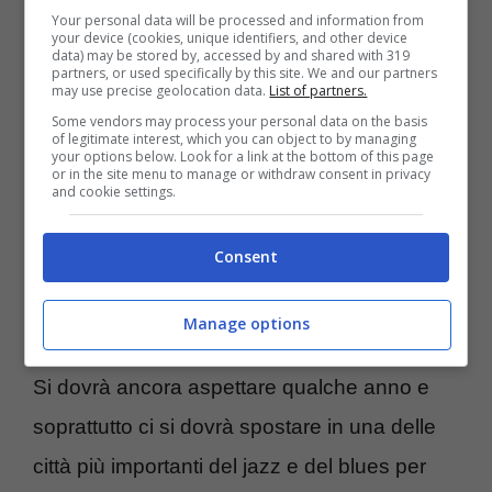
Your personal data will be processed and information from
l’impronta, tra miti e leggende, che questi
your device (cookies, unique identifiers, and other device
data) may be stored by, accessed by and shared with 319
partners, or used specifically by this site. We and our partners
musicisti hanno avuto sul genere che
may use precise geolocation data.
List of partners.
rappresentavano e non solo
.
Some vendors may process your personal data on the basis
of legitimate interest, which you can object to by managing
your options below. Look for a link at the bottom of this page
or in the site menu to manage or withdraw consent in privacy
Era l’America razzista e probizionista dei
and cookie settings.
primi decenni del Novecento e del resto più
Consent
in generale la prima jazz band inviata in uno
studio di registrazione era di formazione
Manage options
bianca, era il 1917 ed eravamo a New York.
Si dovrà ancora aspettare qualche anno e
soprattutto ci si dovrà spostare in una delle
città più importanti del jazz e del blues per