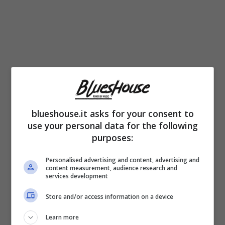
Olympia Brass Band
,
Eagle Band
sono
nomi entrati nella
leggenda del jazz
. Band
blueshouse.it asks for your consent to
composte da
musicisti neri
che hanno fatto
use your personal data for the following
dell’improvvisazione il loro marchio di
purposes:
fabbrica eppure proprio perché nere sono
Personalised advertising and content, advertising and
content measurement, audience research and
gruppi che conosciamo solo di nome. Le loro
services development
esecuzioni
non sono
mai state registrate
e
Store and/or access information on a device
solo le testimonianze successive hanno dato
Learn more
la possibilità di ricostruire l’importanza e