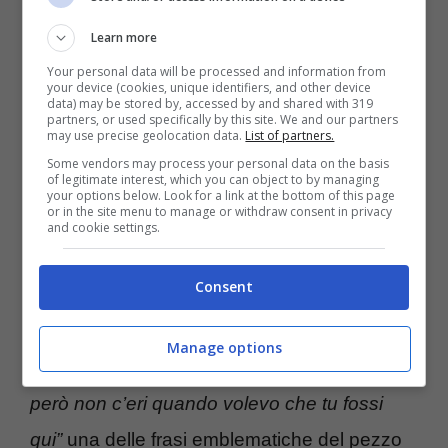
ed emblematici della regione: la
Scala dei
Learn more
Turchi
, tra le spiagge deserte e sfondi che
Your personal data will be processed and information from
mozzano il fiato.
your device (cookies, unique identifiers, and other device
data) may be stored by, accessed by and shared with 319
partners, or used specifically by this site. We and our partners
may use precise geolocation data.
List of partners.
Il brano che sarà in gara a Sanremo parla di
Some vendors may process your personal data on the basis
of legitimate interest, which you can object to by managing
assenza
e dunque di
mancanza
, dei
your options below. Look for a link at the bottom of this page
or in the site menu to manage or withdraw consent in privacy
sentimenti che si avvertono quando
and cookie settings.
qualcosa o qualcuno si perde, quando il
Consent
ricordo non basta e per cui non ci si
rassegna perché lo si vorrebbe ancora.
“Tu
Manage options
sorridevi, cercavi un modo per proteggermi
però non c’eri quando volevo che tu fossi
qui”
una delle frasi emblematiche del pezzo