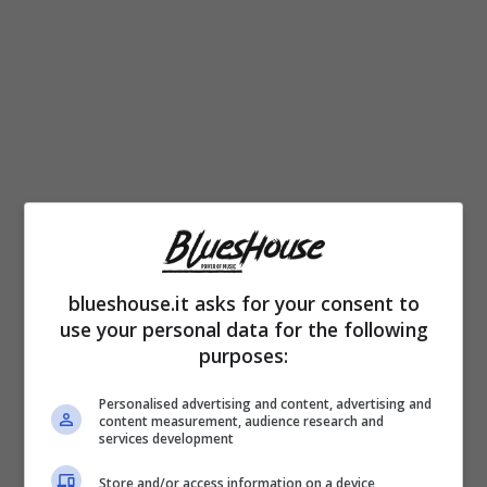
Il brano “Tu no” di Irama è stato scritto
direttamente dal cantautore in collaborazione
blueshouse.it asks for your consent to
con i musicisti Giulio Nenna, Giuseppe
use your personal data for the following
Colonnelli, Francesco Monti, Emanuele
purposes:
Mattozzi ed è prodotto da Giulio Nenna. Per il
Personalised advertising and content, advertising and
content measurement, audience research and
videoclip della canzone sanremese l’artista
services development
ha scelto la Sicilia ed uno dei posti più belli
Store and/or access information on a device