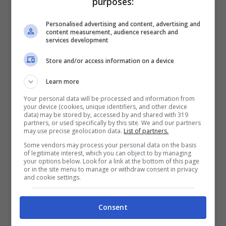
purposes:
Personalised advertising and content, advertising and
content measurement, audience research and
services development
Store and/or access information on a device
L’appuntamento è fissato per il
22
Learn more
novembre.
È il momento dell’uscita del
terzo
Your personal data will be processed and information from
singolo
estratto dal nuovo album di Tiziano
your device (cookies, unique identifiers, and other device
data) may be stored by, accessed by and shared with 319
Ferro “Accetto miracoli”. Dopo la canzone
partners, or used specifically by this site. We and our partners
may use precise geolocation data.
List of partners.
decisamente estiva “Destinazione mare” che
Some vendors may process your personal data on the basis
of legitimate interest, which you can object to by managing
ha cantato nel corso del suo tour in Italia e
your options below. Look for a link at the bottom of this page
or in the site menu to manage or withdraw consent in privacy
“Abbiamo vinto già” in collaborazione con J-
and cookie settings.
Ax, arriva ora
“In mezzo a questo inverno”.
Consent
Un racconto speciale ed intimo quello fatto