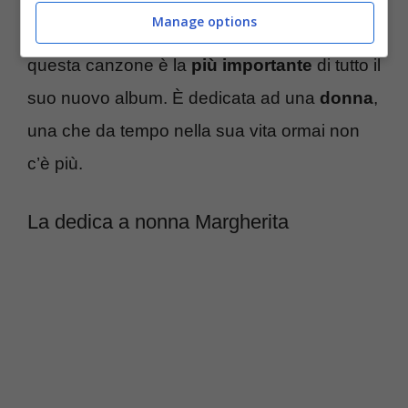
Manage options
dal cantante di Latina che ha dichiarato che
questa canzone è la
più importante
di tutto il
suo nuovo album. È dedicata ad una
donna
,
una che da tempo nella sua vita ormai non
c’è più.
La dedica a nonna Margherita