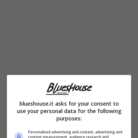
Tra l’uscita di nuovi album, collaborazioni, la
partecipazione a Sanremo
e poi
blueshouse.it asks for your consent to
all’Eurovision, la sua notorietà cresce
use your personal data for the following
purposes:
sempre di più. A febbraio 2023 esce il suo
ultimo album e il 15 dicembre esce anche il
Personalised advertising and content, advertising and
content measurement, audience research and