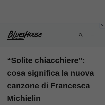
Vai
Menu
al
contenuto
“Solite chiacchiere”:
cosa significa la nuova
canzone di Francesca
Michielin