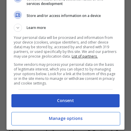
services development
suo nuovo singolo.
Store and/or access information on a device
Solite Chiacchiere
: il significato della
Learn more
nuova canzone
Your personal data will be processed and information from
your device (cookies, unique identifiers, and other device
data) may be stored by, accessed by and shared with 319
Il nuovo singolo della cantautrice è stato
partners, or used specifically by this site. We and our partners
may use precise geolocation data.
List of partners.
presentato durante la
finale di X Factor
Some vendors may process your personal data on the basis
of legitimate interest, which you can object to by managing
2023
, programma che Francesca Michielin
your options below. Look for a link at the bottom of this page
or in the site menu to manage or withdraw consent in privacy
ha condotto per il secondo anno
and cookie settings.
consecutivo. Ufficialmente, il singolo è uscito
Consent
su tutte le piattaforme digitali e in radio
venerdì 15 dicembre.
Manage options