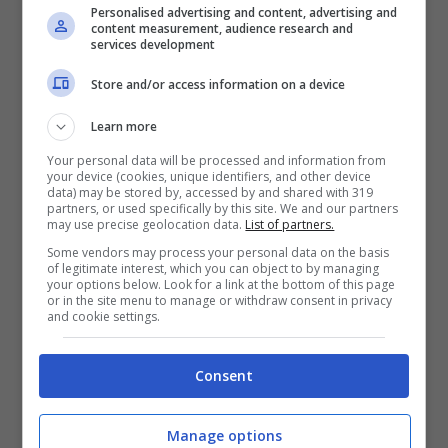
Personalised advertising and content, advertising and
riguarda la conduzione quest’anno
c’è una
content measurement, audience research and
services development
novità
, non saranno infatti Luca e Paolo a
Store and/or access information on a device
condurre l’evento ma le voci della radio.
I
Learn more
conduttori saranno
quindi: Daniela
Your personal data will be processed and information from
Cappelletti, Giuditta Arecco, Manola Moslehi,
your device (cookies, unique identifiers, and other device
data) may be stored by, accessed by and shared with 319
Mauro Marino, Paoletta e Marco Falivelli.
partners, or used specifically by this site. We and our partners
may use precise geolocation data.
List of partners.
Luca Ward introdurrà tutti gli artisti live dalla
Some vendors may process your personal data on the basis
of legitimate interest, which you can object to by managing
‘Terrazza Radio Italia’ e sono previsti anche
your options below. Look for a link at the bottom of this page
or in the site menu to manage or withdraw consent in privacy
dei collegamenti speciali con il principale
and cookie settings.
palco.
Consent
Tante novità per il concerto di
Manage options