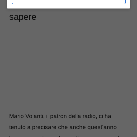
Radio Italia Live, cos’altro
sapere
Mario Volanti, il patron della radio, ci ha
tenuto a precisare che anche quest’anno