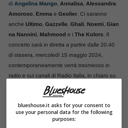
di
Angelina Mango
,
Annalisa
,
Alessandra
Amoroso
,
Emma
e
Geolier
. Ci saranno
anche
Ultimo
,
Gazzelle
,
Ghali
,
Noemi
,
Gian
na Nannini
,
Mahmood
e i
The Kolors
. Il
concerto sarà in diretta a partire dalle 20.40
di stasera, mercoledì 15 maggio 2024,
contemporaneamente verrà trasmesso in
radio e sui canali di Radio Italia, in chiaro su
Tv8, su Sky Uno e in streaming su Now.
Ad accompagnare gli amatissimi e famosi
blueshouse.it asks for your consent to
use your personal data for the following
cantanti ci sarà la Radio Italia Live Orchestra,
purposes:
diretta dal maestro Bruno Santori. Per quanto