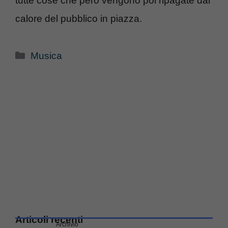
tutte cose che però vengono poi ripagate dal
calore del pubblico in piazza.
Categorie
Musica
Articoli recenti
Archivio