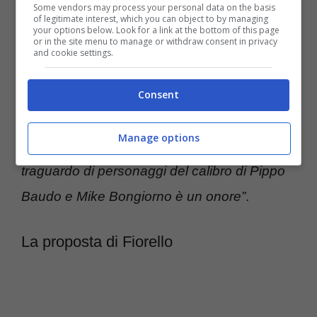
Some vendors may process your personal data on the basis
per una questione di rispetto, senza essere
of legitimate interest, which you can object to by managing
your options below. Look for a link at the bottom of this page
or in the site menu to manage or withdraw consent in privacy
categorico, aveva detto “ci sediamo e
and cookie settings.
capiamo” ma senza dare false illusioni ora
svela quale sono i suoi propositi.
Consent
“L’intenzione è di fermarmi a cinque
Manage options
consecutivi
– precisa –
già aver raggiunto il
traguardo di personaggi del calibro di Pippo
Baudo e Mike Bongiorno è un onore”
.
La proposta di Fiorello