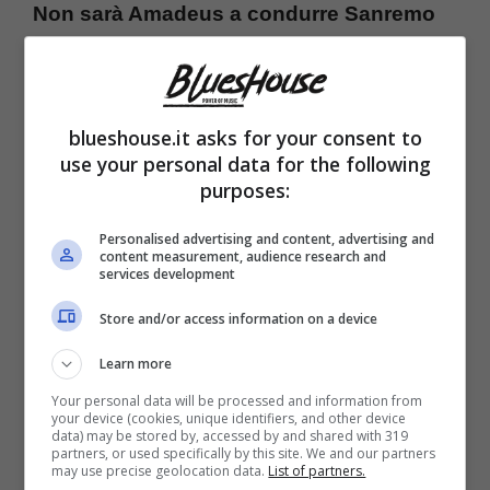
Non sarà Amadeus a condurre Sanremo
2025,
a meno che non ci siano nel corso
dell’estate dei colpi di scena. Lo ha detto il
diretto interessato in una intervista esclusiva
blueshouse.it asks for your consent to
use your personal data for the following
al settimanale
Chi
.
“
Ho detto ‘mi fermo a
purposes:
cinque Festival consecutivi’
anche perché
Personalised advertising and content, advertising and
altrimenti Fiorello mi chiude in una stanza e
content measurement, audience research and
services development
butta la chiave!”
ha detto il direttore artistico
Store and/or access information on a device
senza rinunciare ad un pizzico di ironia.
Learn more
Il marito di Giovanna Civitillo ha spiegato di
Your personal data will be processed and information from
your device (cookies, unique identifiers, and other device
data) may be stored by, accessed by and shared with 319
essere onorato e lusingato che la Rai gli
partners, or used specifically by this site. We and our partners
may use precise geolocation data.
List of partners.
abbia chiesto di fare anche il sesto Festival e