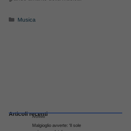
Categorie
Musica
Articoli recenti
Archivio
Malgioglio avverte: ‘Il sole