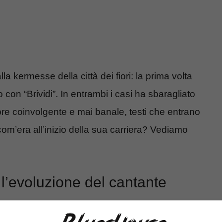
la kermesse della città dei fiori: la prima volta
con “Brividi”. In entrambi i casi ha sbaragliato
re coinvolgente e mai banale, testi che entrano
com’era all’inizio della sua carriera? Vediamo
’evoluzione del cantante