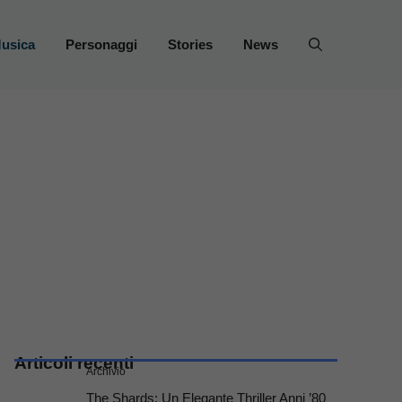
usica
Personaggi
Stories
News
Articoli recenti
Archivio
The Shards: Un Elegante Thriller Anni ’80