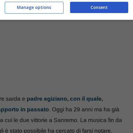
024 (Blueshouse.it)
Manage options
Consent
re sarda e
padre egiziano, con il quale,
apporto in passato
. Oggi ha 29 anni ma ha già
tra cui le due vittorie a Sanremo. La musica fin da
li è stato possibile ha cercato di farsi notare.