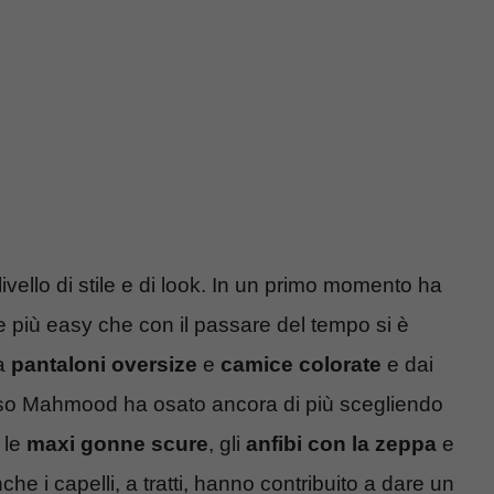
vello di stile e di look. In un primo momento ha
te più easy che con il passare del tempo si è
 a
pantaloni oversize
e
camice colorate
e dai
sso Mahmood ha osato ancora di più scegliendo
 le
maxi gonne scure
, gli
anfibi con la zeppa
e
e i capelli, a tratti, hanno contribuito a dare un