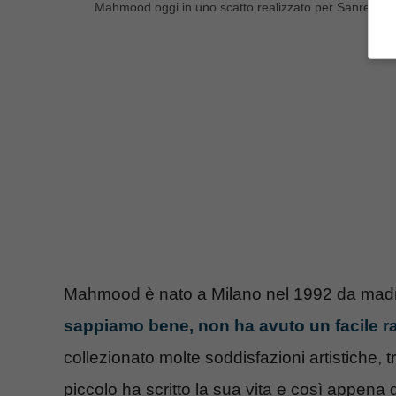
Mahmood oggi in uno scatto realizzato per Sanremo 2
Mahmood è nato a Milano nel 1992 da mad
sappiamo bene, non ha avuto un facile r
collezionato molte soddisfazioni artistiche, 
piccolo ha scritto la sua vita e così appena g