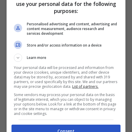
use your personal data for the following
libro che ripercorre tutte le tappe
purposes:
fondamentali di questo genere musicale,
Personalised advertising and content, advertising and
content measurement, audience research and
dagli schiavi afroamericani in cerca di
services development
un’identità, fino ai nostri giorni. Nel blues
Store and/or access information on a device
convivono sacro e profano, realtà indivisibili.
Learn more
Il libro parte dal blues rurale, passa per
Your personal data will be processed and information from
your device (cookies, unique identifiers, and other device
quello urbano, quello elettrico, fino ad
data) may be stored by, accessed by and shared with 319
partners, or used specifically by this site. We and our partners
arrivare al blues rock, con le sue mille
may use precise geolocation data.
List of partners.
sfumature sonore.
Some vendors may process your personal data on the basis
of legitimate interest, which you can object to by managing
your options below. Look for a link at the bottom of this page
or in the site menu to manage or withdraw consent in privacy
Da New Orleans alle strade del mondo:
and cookie settings.
i libri adatti per scoprire il blues
Consent