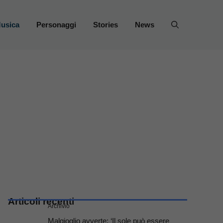
usica
Personaggi
Stories
News
Articoli recenti
Archivio
Malgioglio avverte: ‘Il sole può essere