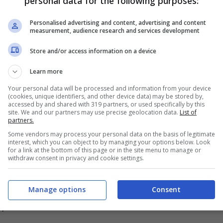
personal data for the following purposes:
Personalised advertising and content, advertising and content
measurement, audience research and services development
Store and/or access information on a device
Learn more
Your personal data will be processed and information from your device
(cookies, unique identifiers, and other device data) may be stored by,
accessed by and shared with 319 partners, or used specifically by this
– Blueshouse.it
site. We and our partners may use precise geolocation data.
List of
partners.
rgie natalizie risale al
IV secolo.
Ma non erano i
Some vendors may process your personal data on the basis of legitimate
interest, which you can object to by managing your options below. Look
for a link at the bottom of this page or in the site menu to manage or
attava di inni che parlavano dell’aspetto teologico
withdraw consent in privacy and cookie settings.
entati è
“Veni, Redemptor Gentium”,
composto
r i canti natalizi intesi come li conosciamo oggi
Manage options
Consent
,
nel XIII secolo.