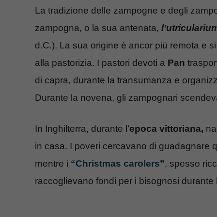
La tradizione delle zampogne e degli zampogn
zampogna, o la sua antenata,
l’utriculariu
d.C.). La sua origine è ancor più remota e si 
alla pastorizia. I pastori devoti a
Pan
traspor
di capra, durante la transumanza e organizz
Durante la novena, gli zampognari scendev
In Inghilterra, durante l’
epoca vittoriana,
nac
in casa. I poveri cercavano di guadagnare qua
mentre i
“Christmas carolers”
, spesso ricc
raccoglievano fondi per i bisognosi durante l