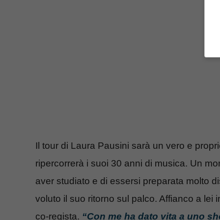
Il tour di Laura Pausini sarà un vero e propr
ripercorrerà i suoi 30 anni di musica. Un mom
aver studiato e di essersi preparata molto
voluto il suo ritorno sul palco. Affianco a lei
co-regista.
“Con me ha dato vita a uno sho