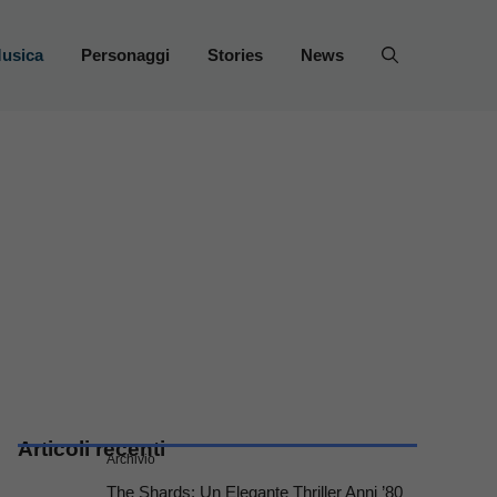
usica
Personaggi
Stories
News
Articoli recenti
Archivio
The Shards: Un Elegante Thriller Anni ’80