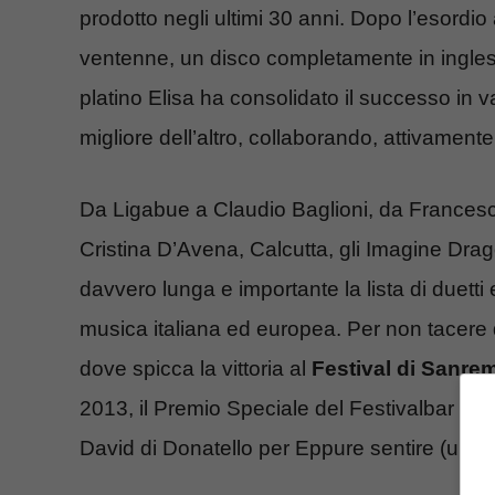
prodotto negli ultimi 30 anni. Dopo l’esordi
ventenne, un disco completamente in ingles
platino Elisa ha consolidato il successo in 
migliore dell’altro, collaborando, attivamente, 
Da Ligabue a Claudio Baglioni, da Frances
Cristina D’Avena, Calcutta, gli Imagine Dr
davvero lunga e importante la lista di duetti 
musica italiana ed europea. Per non tacere
dove spicca la vittoria al
Festival di Sanre
2013, il Premio Speciale del Festivalbar del
David di Donatello per Eppure sentire (un sens