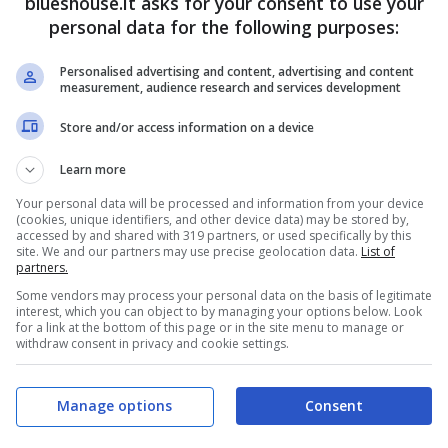
blueshouse.it asks for your consent to use your
 ha bloccato il tour
personal data for the following purposes:
Personalised advertising and content, advertising and content
measurement, audience research and services development
Store and/or access information on a device
Learn more
Your personal data will be processed and information from your device
(cookies, unique identifiers, and other device data) may be stored by,
accessed by and shared with 319 partners, or used specifically by this
site. We and our partners may use precise geolocation data.
List of
partners.
Some vendors may process your personal data on the basis of legitimate
interest, which you can object to by managing your options below. Look
for a link at the bottom of this page or in the site menu to manage or
withdraw consent in privacy and cookie settings.
Manage options
Consent