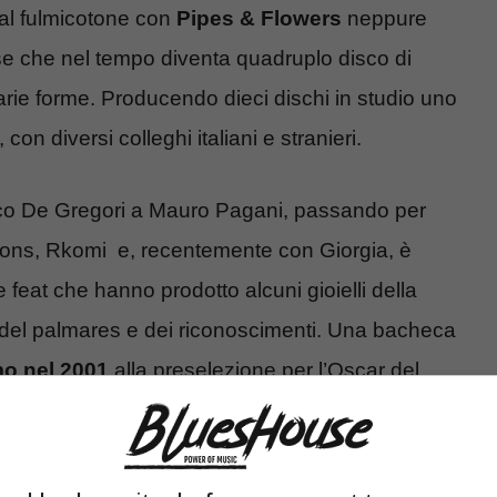
o al fulmicotone con
Pipes & Flowers
neppure
e che nel tempo diventa quadruplo disco di
varie forme. Producendo dieci dischi in studio uno
con diversi colleghi italiani e stranieri.
co De Gregori a Mauro Pagani, passando per
agons, Rkomi e, recentemente con Giorgia, è
e feat che hanno prodotto alcuni gioielli della
 del palmares e dei riconoscimenti. Una bacheca
mo nel 2001
alla preselezione per l’Oscar del
 2007 per non tacere della doppia candidatura al
o di te) e Proiettili (ti mangio il cuore)