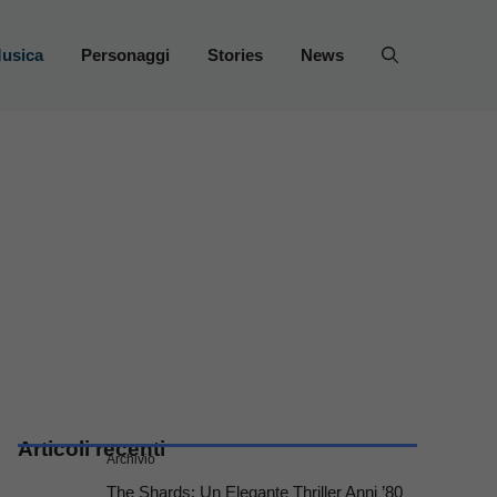
usica
Personaggi
Stories
News
Articoli recenti
Archivio
The Shards: Un Elegante Thriller Anni ’80