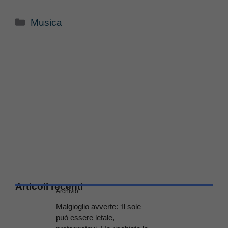
Categorie
Musica
Articoli recenti
Archivio
Malgioglio avverte: ‘Il sole
può essere letale,