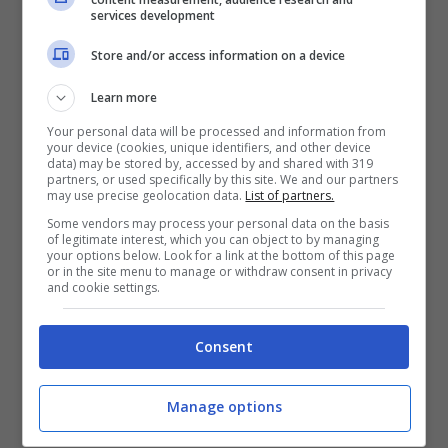
services development
Store and/or access information on a device
Learn more
Your personal data will be processed and information from
your device (cookies, unique identifiers, and other device
Il brano diviene fonte di ispirazione per artisti
data) may be stored by, accessed by and shared with 319
partners, or used specifically by this site. We and our partners
considerati poi i
padri del movimento
bebop
may use precise geolocation data.
List of partners.
ovvero
Charlie Parker
e
Dizzy Gillespie
,
Some vendors may process your personal data on the basis
of legitimate interest, which you can object to by managing
your options below. Look for a link at the bottom of this page
proprio a quest’ultimo si deve il termine
or in the site menu to manage or withdraw consent in privacy
and cookie settings.
bebop termine che nasce da un’onomatopea
e che fu usato dal trombettista come titolo di
Consent
una delle sue composizioni più famose.
Manage options
Con il movimento bop, i musicisti neri si