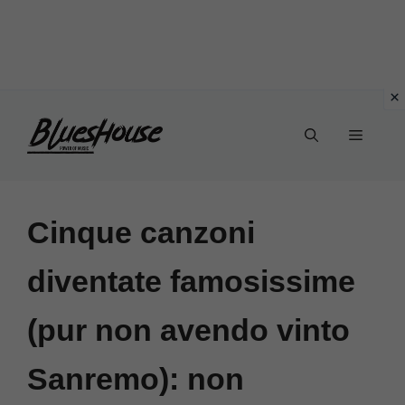
Vai
Menu
al
contenuto
Cinque canzoni
diventate famosissime
(pur non avendo vinto
Sanremo): non