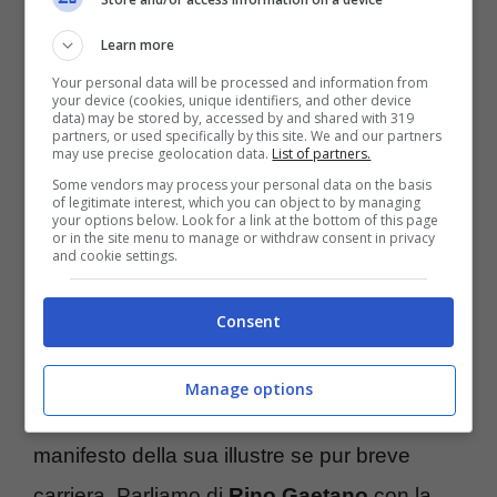
un trucco molto marcato. Un look avanti nel
Learn more
tempo e che fece molto scalpore. Di lei è
Your personal data will be processed and information from
your device (cookies, unique identifiers, and other device
impossibile non ricordarsi come anche la
data) may be stored by, accessed by and shared with 319
partners, or used specifically by this site. We and our partners
canzone che presentò in gara:
may use precise geolocation data.
List of partners.
“Un’emozione da poco”
diventata uno dei
Some vendors may process your personal data on the basis
of legitimate interest, which you can object to by managing
your options below. Look for a link at the bottom of this page
suoi brani più belli di sempre.
or in the site menu to manage or withdraw consent in privacy
and cookie settings.
È nello stesso anno che in gara, al Festival,
Consent
c’è un altro grande artista che non ha vinto,
si è fermato al terzo posto e che ha
Manage options
presentato un brano che potremmo definire
manifesto della sua illustre se pur breve
carriera. Parliamo di
Rino Gaetano
con la