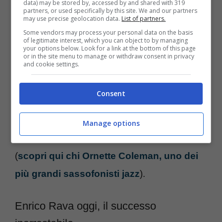
data) may be stored by, accessed by and shared with 319
partners, or used specifically by this site. We and our partners
discografica “Il giro del giorno in 80
may use precise geolocation data.
List of partners.
mondi”
, il suo primo album inciso vestendo i
Some vendors may process your personal data on the basis
of legitimate interest, which you can object to by managing
panni di leader di un quartetto. In parallelo,
your options below. Look for a link at the bottom of this page
or in the site menu to manage or withdraw consent in privacy
and cookie settings.
continua a esibirsi nei club più famosi della
Grande Mela, spostandosi poi anche tra
Consent
l’Europa e l’Argentina. Negli anni successivi,
Rava lavora con altri artisti come Massimo
Manage options
Urbani, Stefano Bollani e John Abercrombie
(
scopri qui chi Ornette Coleman, uno dei
più grandi sassofonisti jazz
).
Enrico Rava oggi, il successo