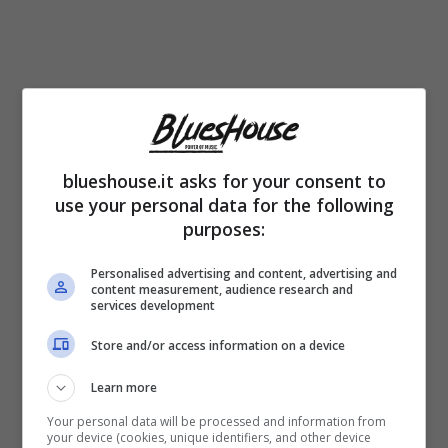
È nel 1967 che il
trombettista si trasferisce
in America.
Rava per 10 anni non fa altro
blueshouse.it asks for your consent to
che conquistare un successo dopo l’altro,
use your personal data for the following
purposes:
stringendo
importanti collaborazioni
con
artisti tra i quali Roswell Rudd, Richard
Personalised advertising and content, advertising and
content measurement, audience research and
Galliano, Miroslav Vitous, Joe Henderson,
services development
Michel Petrucciani, Pat Metheny e Lee
Store and/or access information on a device
Konitz.
Learn more
Your personal data will be processed and information from
Negli anni Settanta dà vita
all’opera
your device (cookies, unique identifiers, and other device