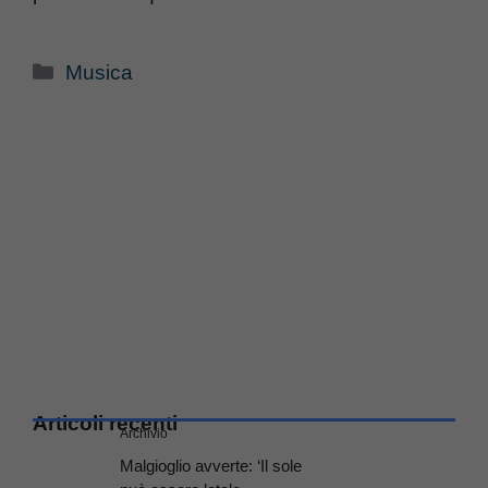
Categorie
Musica
Articoli recenti
Archivio
Malgioglio avverte: ‘Il sole