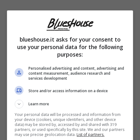
blueshouse.it asks for your consent to
use your personal data for the following
purposes:
Personalised advertising and content, advertising and
content measurement, audience research and
services development
Nella sua vita, tutto avrebbe pensato di poter
Store and/or access information on a device
fare, fatta eccezione per il cantante. A
confidarlo è stato
Biagio Antonacci
stesso
Learn more
ai microfoni dell’ultima puntata di “Michelle
Your personal data will be processed and information from
your device (cookies, unique identifiers, and other device
data) may be stored by, accessed by and shared with 319
Impossible”. Esternazioni, quelle dell’ospite,
partners, or used specifically by this site. We and our partners
may use precise geolocation data.
List of partners.
che non mancano di stridere con la carriera