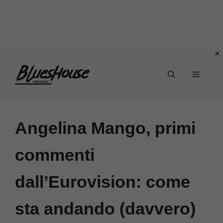
Vai
Menu
al
contenuto
Angelina Mango, primi
commenti
dall’Eurovision: come
sta andando (davvero)