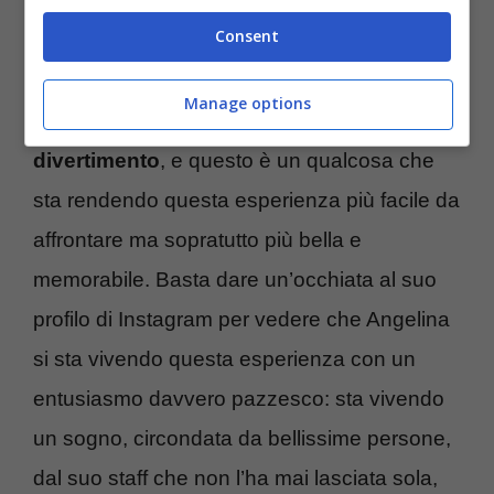
vero, ma anche la felicità di essere lì e il
Consent
rispetto reciproco. Inoltre ha aggiunto di non
aver mai visto qualcuno giù di corda,
ma
Manage options
solo tanto entusiasmo, felicità e
divertimento
, e questo è un qualcosa che
sta rendendo questa esperienza più facile da
affrontare ma sopratutto più bella e
memorabile. Basta dare un’occhiata al suo
profilo di Instagram per vedere che Angelina
si sta vivendo questa esperienza con un
entusiasmo davvero pazzesco: sta vivendo
un sogno, circondata da bellissime persone,
dal suo staff che non l’ha mai lasciata sola,