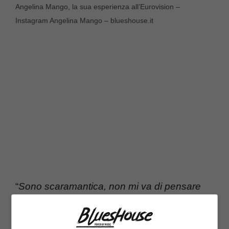
Angelina Mango, la sua esperienza all’Eurovision –
Instagram Angelina Mango – blueshouse.it
“
Sono scaramantica, non mi va di pensare
alla fine. Sono totalmente soddisfatta per
ora
“. Angelina intervistata da
Francesco