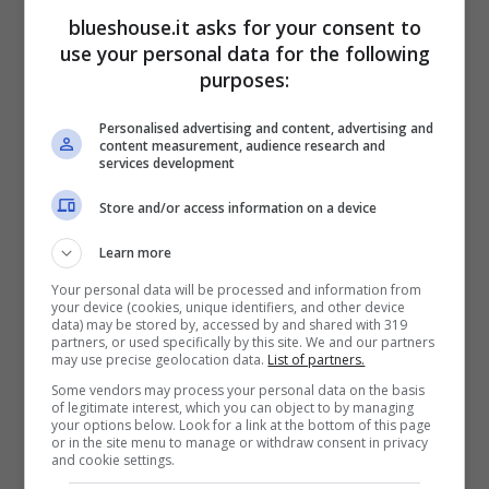
blueshouse.it asks for your consent to
Laurenti
, Rainews.it, ha espresso così tutta
use your personal data for the following
la sua gioia per questa esperienza che si sta
purposes:
rivelando davvero incredibile. Tra le altre
Personalised advertising and content, advertising and
cose, Angelina ha ammesso che la cosa che
content measurement, audience research and
services development
l’ha colpita di più di questa esperienza, è il
Store and/or access information on a device
fatto di aver conosciuto delle bellissime
Learn more
persone. Infatti, molto spesso, Angelina si
Your personal data will be processed and information from
ritrova a pubblicare delle storie su Instagram
your device (cookies, unique identifiers, and other device
data) may be stored by, accessed by and shared with 319
in cui la vediamo
in compagnia di altri
partners, or used specifically by this site. We and our partners
may use precise geolocation data.
List of partners.
cantanti, con cui ha fatto amicizia
.
Some vendors may process your personal data on the basis
of legitimate interest, which you can object to by managing
your options below. Look for a link at the bottom of this page
or in the site menu to manage or withdraw consent in privacy
Insomma, regnerà competizione, questo è
and cookie settings.