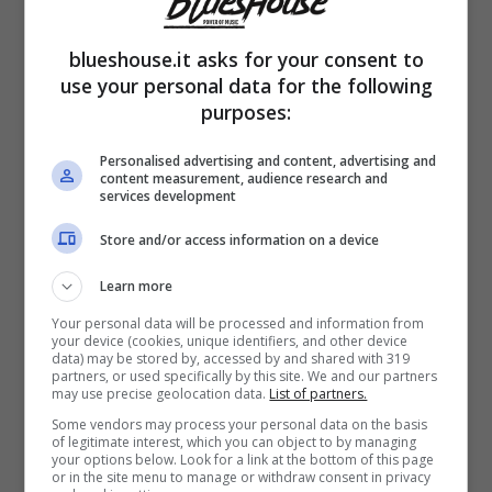
una sfuriata delle sue. L’artista si è parecchio
scaldato nel corso della manche della
blueshouse.it asks for your consent to
giostra, momento in cui i concorrenti si
use your personal data for the following
purposes:
esibiscono portando sul palco un cavallo di
battaglia. Morgan al termine delle
Personalised advertising and content, advertising and
content measurement, audience research and
services development
performance non ci sta e sbotta.
Store and/or access information on a device
Sottolinea come i suoi ragazzi siano stati gli
Learn more
unici a cantare brani dal bootcamp o dagli
Your personal data will be processed and information from
your device (cookies, unique identifiers, and other device
Home Visit, motivo per cui, al coach, non
data) may be stored by, accessed by and shared with 319
partners, or used specifically by this site. We and our partners
sono per nulla piaciuti. Interviene cos
ì
may use precise geolocation data.
List of partners.
Some vendors may process your personal data on the basis
Dargen d’Amico
che puntualizza subito
of legitimate interest, which you can object to by managing
your options below. Look for a link at the bottom of this page
attaccando il collega
“sono scelti da noi
or in the site menu to manage or withdraw consent in privacy