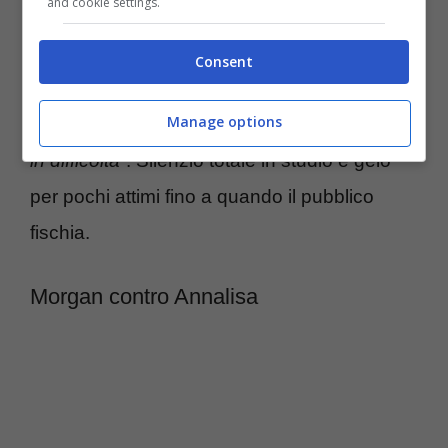
and cookie settings.
giudici”
riferendosi ai brani ma è qui che
Morgan smentisce e lancia una vera
Consent
frecciatina al programma:
“
I pezzi li hanno
Manage options
imposti,
infatti i miei mi sono sembrati molto
in difficoltà”
. Silenzio totale in studio e gelo
per pochi attimi fino a quando il pubblico
fischia.
Morgan contro Annalisa