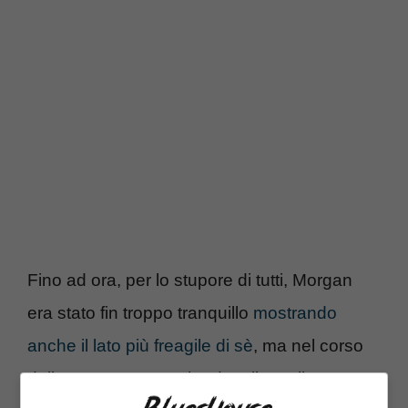
Fino ad ora, per lo stupore di tutti, Morgan
era stato fin troppo tranquillo
mostrando
anche il lato più freagile di sè
, ma nel corso
della quarta puntata ha dato il meglio con