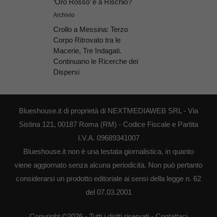
‘Oro Rosso’ è a Rischio?
Archivio
Crollo a Messina: Terzo
Corpo Ritrovato tra le
Macerie, Tre Indagati.
Continuano le Ricerche dei
Dispersi
Blueshouse.it di proprietà di NEXTMEDIAWEB SRL - Via
Sistina 121, 00187 Roma (RM) - Codice Fiscale e Partita
I.V.A. 09689341007
Blueshouse.it non è una testata giornalistica, in quanto
viene aggiornato senza alcuna periodicità. Non può pertanto
considerarsi un prodotto editoriale ai sensi della legge n. 62
del 07.03.2001
Copyright ©2026 - Tutti i diritti riservati -
Contattaci