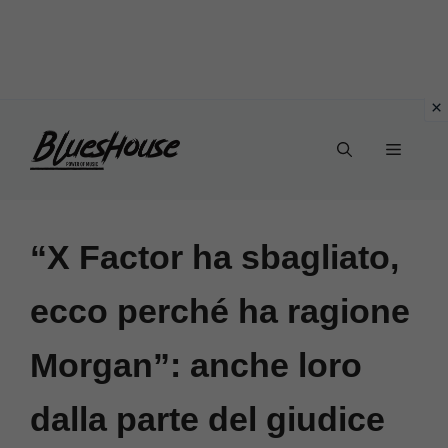
Vai
Menu
al
contenuto
“X Factor ha sbagliato,
ecco perché ha ragione
Morgan”: anche loro
dalla parte del giudice