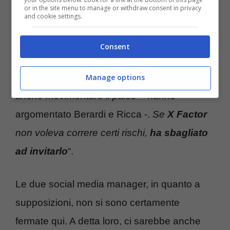
fatto che un personaggio come Morgan,
or in the site menu to manage or withdraw consent in privacy
and cookie settings.
messo in uno studio, potesse rivelarsi una
vera e propria bomba a orologeria.
Consent
“
È un grande esperto di musica, ma sa
Manage options
anche movimentare il palco
– hanno
argomentato Berardi e Ricca -.
Se
X Factor
non voleva correre certi rischi,
ha sbagliato
ad invitarlo
“.
Le due social media manager, in quanto a
supposizioni, non si sono certamente
fermate qui. A detta loro, ci sarebbe anche