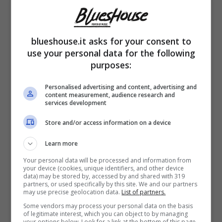
blueshouse.it asks for your consent to
use your personal data for the following
purposes:
“
Se inviti uno come Morgan nel programma,
Personalised advertising and content, advertising and
ti aspetti che farà spettacolo
“. Questa la
content measurement, audience research and
services development
prima ragione per la quale l’emittente Sky, a
Store and/or access information on a device
detta delle due esperte, non era del tutto
impreparata ai siparietti andati in onda nelle
Learn more
Your personal data will be processed and information from
scorse settimane.
your device (cookies, unique identifiers, and other device
data) may be stored by, accessed by and shared with 319
partners, or used specifically by this site. We and our partners
may use precise geolocation data.
List of partners.
Del resto, i precedenti ad
“Amici”
e a
Some vendors may process your personal data on the basis
“Sanremo”
avevano già lasciato intuire il
of legitimate interest, which you can object to by managing
your options below. Look for a link at the bottom of this page