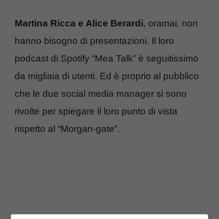
Martina Ricca e Alice Berardi
, oramai, non
hanno bisogno di presentazioni. Il loro
podcast di Spotify “Mea Talk” è seguitissimo
da migliaia di utenti. Ed è proprio al pubblico
che le due social media manager si sono
rivolte per spiegare il loro punto di vista
rispetto al “Morgan-gate”.