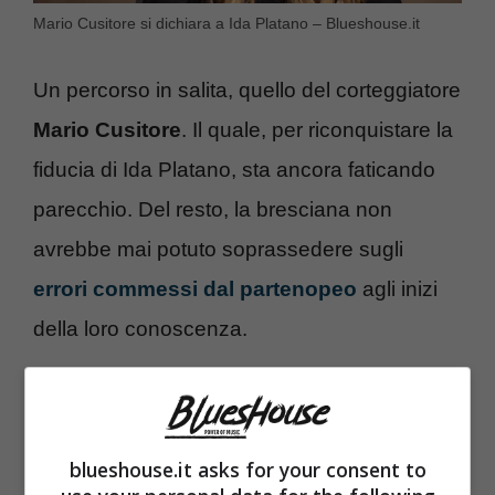
Mario Cusitore si dichiara a Ida Platano – Blueshouse.it
Un percorso in salita, quello del corteggiatore
Mario Cusitore
. Il quale, per riconquistare la
fiducia di Ida Platano, sta ancora faticando
parecchio. Del resto, la bresciana non
avrebbe mai potuto soprassedere sugli
errori commessi dal partenopeo
agli inizi
della loro conoscenza.
blueshouse.it asks for your consent to