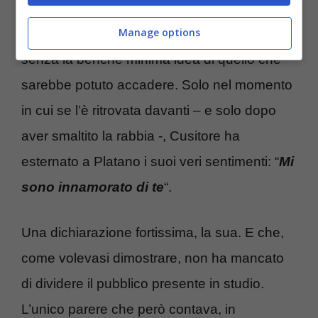
Manage options
Sconvolta, la bresciana lo ha raggiunto
senza la benché minima idea di quello che
sarebbe potuto accadere. Solo nel momento
in cui se l’è ritrovata davanti – e solo dopo
aver smaltito la rabbia -, Cusitore ha
esternato a Platano i suoi veri sentimenti: “
Mi
sono innamorato di te
“.
Una dichiarazione fortissima, la sua. E che,
come volevasi dimostrare, non ha mancato
di dividere il pubblico presente in studio.
L’unico parere che però contava, in