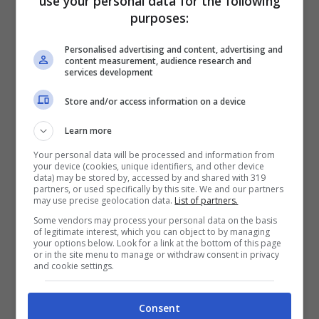
use your personal data for the following
purposes:
Personalised advertising and content, advertising and
content measurement, audience research and
services development
Store and/or access information on a device
Nel corso della registrazione del 1° aprile, ciò
Learn more
nonostante, proprio Cusitore si è reso
Your personal data will be processed and information from
your device (cookies, unique identifiers, and other device
protagonista di un
gesto
che ha lasciato tutti
data) may be stored by, accessed by and shared with 319
partners, or used specifically by this site. We and our partners
may use precise geolocation data.
List of partners.
di stucco. Dopo aver visto l’esterna tra Ida e
Some vendors may process your personal data on the basis
Pierpaolo, con annesso abbandono dello
of legitimate interest, which you can object to by managing
your options below. Look for a link at the bottom of this page
studio a causa della rabbia montante, Mario
or in the site menu to manage or withdraw consent in privacy
and cookie settings.
vi ha fatto ritorno chiedendo che venissero
messe le
poltrone rosse al centro studio
.
Consent