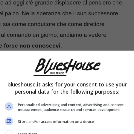
one ad oggi c’è grande dispiacere al pensiero che,
uel palco. Nella speranza che il suo successore
lui sia come conduttore che come direttore
are al comando un giorno, andiamo a vedere
e forse non conoscevi
.
o delle canzoni, le carte. Quello
blueshouse.it asks for your consent to use your
personal data for the following purposes:
Personalised advertising and content, advertising and content
measurement, audience research and services development
Store and/or access information on a device