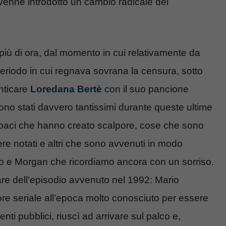
i, venne introdotto un cambio radicale del
 più di ora, dal momento in cui relativamente da
periodo in cui regnava sovrana la censura, sotto
nticare
Loredana Bertè
con il suo pancione
no stati davvero tantissimi durante queste ultime
ti, baci che hanno creato scalpore, cose che sono
ere notati e altri che sono avvenuti in modo
o e Morgan che ricordiamo ancora con un sorriso.
lare dell’episodio avvenuto nel 1992: Mario
ore seriale all’epoca molto conosciuto per essere
ti pubblici, riuscì ad arrivare sul palco e,