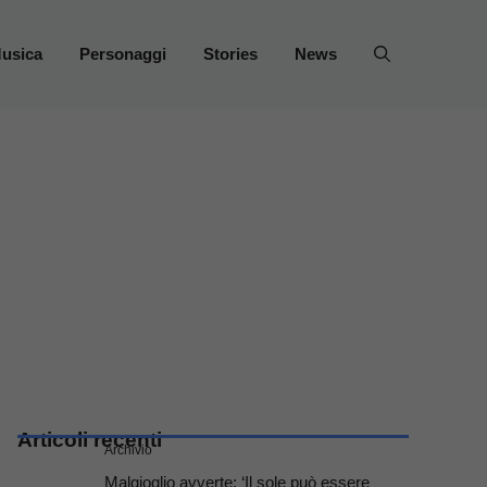
usica
Personaggi
Stories
News
Articoli recenti
Archivio
Malgioglio avverte: ‘Il sole può essere