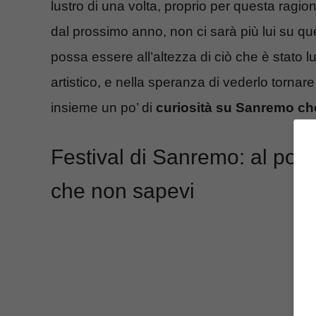
lustro di una volta, proprio per questa ragi
dal prossimo anno, non ci sarà più lui su q
possa essere all’altezza di ciò che è stato 
artistico, e nella speranza di vederlo torn
insieme un po’ di
curiosità su Sanremo ch
Festival di Sanremo: al post
che non sapevi