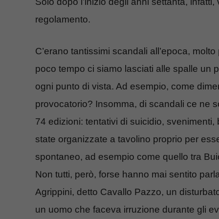
Solo dopo l’inizio degli anni settanta, infatt
regolamento.
C’erano tantissimi scandali all’epoca, molto
poco tempo ci siamo lasciati alle spalle un 
ogni punto di vista. Ad esempio, come dime
provocatorio? Insomma, di scandali ce ne so
74 edizioni: tentativi di suicidio, svenimen
state organizzate a tavolino proprio per ess
spontaneo, ad esempio come quello tra Bui
Non tutti, però, forse hanno mai sentito par
Agrippini, detto Cavallo Pazzo, un disturbat
un uomo che faceva irruzione durante gli even