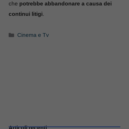
che
potrebbe abbandonare a causa dei
continui litigi
.
Categorie
Cinema e Tv
Articoli recenti