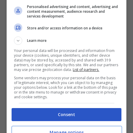
Personalised advertising and content, advertising and
content measurement, audience research and
services development
Store and/or access information on a device
Dopo ciò che è successo a
Ballando con le
Learn more
stelle
Selvaggia Lucarelli ha rotto il
Your personal data will be processed and information from
silenzio per commentare la vicenda
.
your device (cookies, unique identifiers, and other device
data) may be stored by, accessed by and shared with 319
Senza giri di parole ha detto che
le scuse
partners, or used specifically by this site. We and our partners
may use precise geolocation data.
List of partners.
del comico non erano sincere
, a parer suo
Some vendors may process your personal data on the basis
of legitimate interest, which you can object to by managing
è stato solo un tentativo per riconquistare
your options below. Look for a link at the bottom of this page
or in the site menu to manage or withdraw consent in privacy
l’approvazione del pubblico. Pensa che Teo
and cookie settings.
Mammuccari abbia capito che per tornare ad
Consent
essere simpatico l’unico modo era quello di
chiederle scusa. Lei però è convinta che si
Manage options