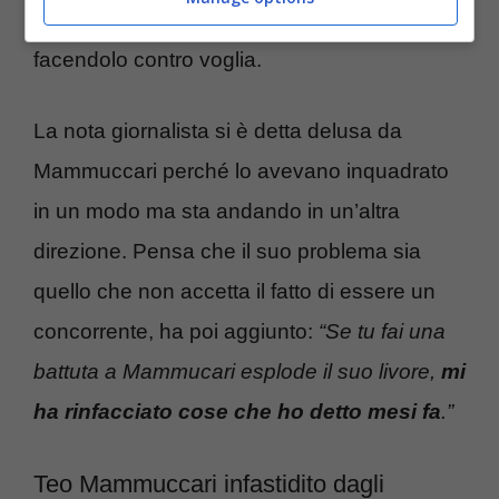
sia scusato con la testa e non con il cuore,
facendolo contro voglia.
La nota giornalista si è detta delusa da
Mammuccari perché lo avevano inquadrato
in un modo ma sta andando in un’altra
direzione. Pensa che il suo problema sia
quello che non accetta il fatto di essere un
concorrente, ha poi aggiunto:
“Se tu fai una
battuta a Mammucari esplode il suo livore,
mi
ha rinfacciato cose che ho detto mesi fa
.”
Teo Mammuccari infastidito dagli