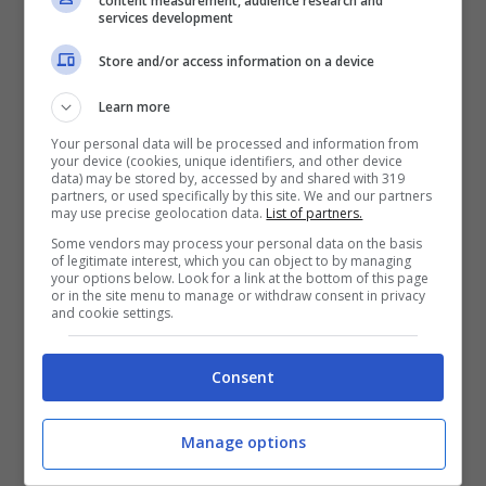
content measurement, audience research and
services development
grammofono. Nel
1964
è toccato a
Bobby
Store and/or access information on a device
Solo
: l’artista dicendo di avere una laringite
Learn more
(rivelatasi poi finta) ha cantato in playback
Your personal data will be processed and information from
“Una lacrima sul viso” tanto da essere
your device (cookies, unique identifiers, and other device
data) may be stored by, accessed by and shared with 319
squalificato nella gara canora.
partners, or used specifically by this site. We and our partners
may use precise geolocation data.
List of partners.
Some vendors may process your personal data on the basis
of legitimate interest, which you can object to by managing
È il
1976
però l’anno in cui
l’orchestra
viene
your options below. Look for a link at the bottom of this page
or in the site menu to manage or withdraw consent in privacy
messa del tutto da parte: gli organizzatori
and cookie settings.
decidono di
eliminarla
del tutto preferendo le
Consent
basi musicali e con il
1984
, anno in cui viene
inserita la categorie delle “Nuove proposte”, il
Manage options
playback diventa obbligatorio.
Ci vorrà il