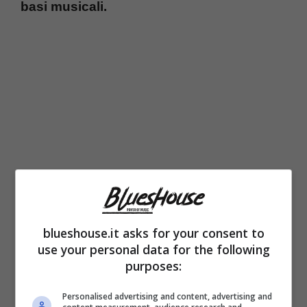
basi musicali.
blueshouse.it asks for your consent to
Il primo eclatante caso risale al
1955
quando
use your personal data for the following
Claudio Villa,
colpito da una forte forma
purposes:
influenzale, decise di non salire sul palco e di
Personalised advertising and content, advertising and
mandare in scena, al suo posto, un