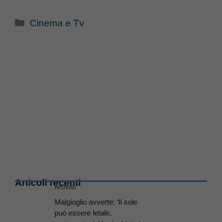
Categorie
Cinema e Tv
Articoli recenti
Archivio
Malgioglio avverte: ‘Il sole
può essere letale,