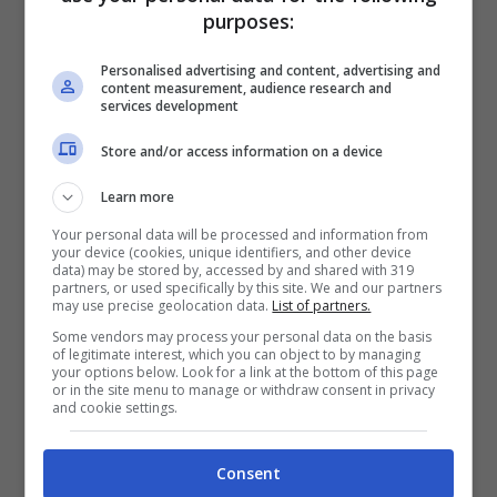
purposes:
Personalised advertising and content, advertising and
content measurement, audience research and
services development
Store and/or access information on a device
Learn more
Your personal data will be processed and information from
your device (cookies, unique identifiers, and other device
data) may be stored by, accessed by and shared with 319
Nei due giorni seguenti, tra mercoledì e
partners, or used specifically by this site. We and our partners
may use precise geolocation data.
List of partners.
giovedì, ascolteremo nuovamente le canzoni
Some vendors may process your personal data on the basis
of legitimate interest, which you can object to by managing
in gara ma con più calma. Gli artisti saranno,
your options below. Look for a link at the bottom of this page
or in the site menu to manage or withdraw consent in privacy
infatti,
divisi nelle due serate con 15
and cookie settings.
esibizioni per volta
ma tutti i cantanti
Consent
saranno comunque presenti sul palco. La