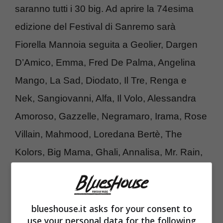
saranno tutti i 30 big. Ad aprire la 74esima
edizione del Festival di Sanremo sarà
Fiorella Mannoia seguita a Geolier, Dargen
D’Amico, Emma, Fred De Palma, Angelina
Mango, La Sad, Diodato, Il Tre, Renga e
Nek, Sangiovanni, Alfa, Il Volo, Alessandra
Amoroso, Gazzelle, Negramaro, Irama, Rose
Villain, Mahmood, Loredana Bertè, The
Kolors, Big Mama, Ghali, Annalisa, Mr. Rain,
Maninni, Ricchi e Poveri, Santi Francesi,
Clara e BNKR44.
blueshouse.it asks for your consent to
use your personal data for the following