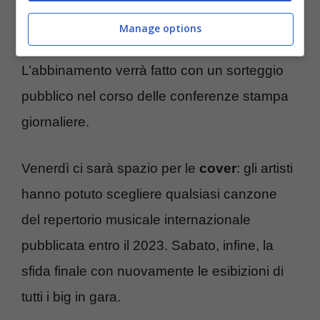
vera novità, infatti, sta nel fatto che chi non si
Manage options
esibisce
presenta un proprio collega
.
L’abbinamento verrà fatto con un sorteggio
pubblico nel corso delle conferenze stampa
giornaliere.
Venerdì ci sarà spazio per le
cover
: gli artisti
hanno potuto scegliere qualsiasi canzone
del repertorio musicale internazionale
pubblicata entro il 2023. Sabato, infine, la
sfida finale con nuovamente le esibizioni di
tutti i big in gara.