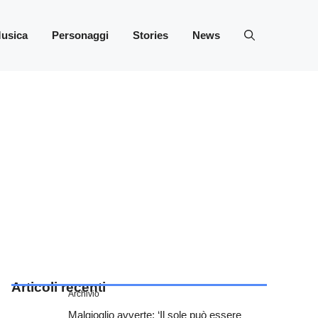
usica
Personaggi
Stories
News
Articoli recenti
Archivio
Malgioglio avverte: ‘Il sole può essere