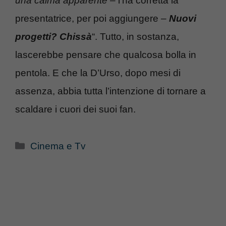
una calma apparente
– l’ha corretta la
presentatrice, per poi aggiungere –
Nuovi
progetti? Chissà
“. Tutto, in sostanza,
lascerebbe pensare che qualcosa bolla in
pentola. E che la D’Urso, dopo mesi di
assenza, abbia tutta l’intenzione di tornare a
scaldare i cuori dei suoi fan.
Categorie
Cinema e Tv