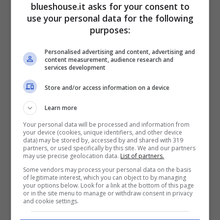
blueshouse.it asks for your consent to
Così come Barbara D’Urso manca ai suoi
use your personal data for the following
purposes:
affezionati telespettatori
, anche quest’ultimi
hanno un posto speciale nel cuore della
Personalised advertising and content, advertising and
content measurement, audience research and
services development
conduttrice. Ad ammetterlo è stata l’ex
padrona di casa di “Pomeriggio Cinque”
Store and/or access information on a device
all’interno di un’
intervista rilasciata al
Learn more
Corriere della Sera
.
Your personal data will be processed and information from
your device (cookies, unique identifiers, and other device
data) may be stored by, accessed by and shared with 319
partners, or used specifically by this site. We and our partners
Quando la giornalista ha domandato alla
may use precise geolocation data.
List of partners.
Some vendors may process your personal data on the basis
presentatrice se provasse nostalgia verso il
of legitimate interest, which you can object to by managing
your options below. Look for a link at the bottom of this page
suo format, la partenopea non avrebbe
or in the site menu to manage or withdraw consent in privacy
and cookie settings.
potuto rispondere in altri termini.