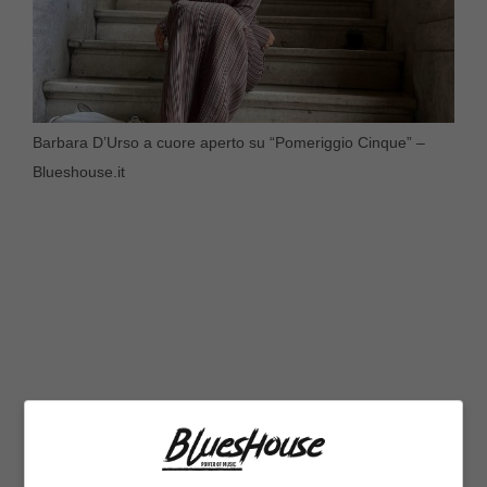
Barbara D’Urso a cuore aperto su “Pomeriggio Cinque” –
Blueshouse.it