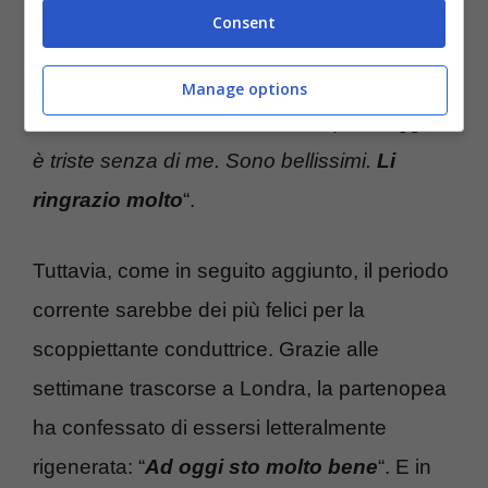
Consent
“
Cammino per strada e
le persone mi
dicono che manco loro
– ha raccontato la
Manage options
D’Urso -.
Mi dicono anche che il pomeriggio
è triste senza di me. Sono bellissimi.
Li
ringrazio molto
“.
Tuttavia, come in seguito aggiunto, il periodo
corrente sarebbe dei più felici per la
scoppiettante conduttrice. Grazie alle
settimane trascorse a Londra, la partenopea
ha confessato di essersi letteralmente
rigenerata: “
Ad oggi sto molto bene
“. E in