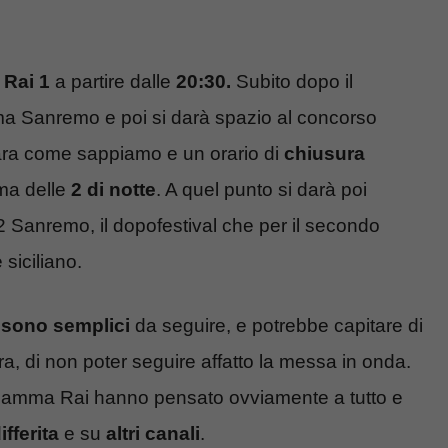
Rai 1
a partire dalle
20:30.
Subito dopo il
ima Sanremo e poi si darà spazio al concorso
gara come sappiamo e un orario di
chiusura
ma delle
2 di notte
. A quel punto si darà poi
 2 Sanremo, il dopofestival che per il secondo
siciliano.
sono semplici
da seguire, e potrebbe capitare di
ora, di non poter seguire affatto la messa in onda.
 e Mamma Rai hanno pensato ovviamente a tutto e
ifferita
e su
altri canali
.