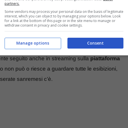
partners.
Some vendors may process your personal data on the basis of legitimate
interest, which you can object to by managing your options below. Look
for a link at the bottom of this page or in the site menu to manage or
withdraw consent in privacy and cookie settings.
Manage options
Consent
nte seguito anche in streaming sulla
piattaforma
 o non può o riesce a guardare tutte le esibizioni,
 serate sanremesi c’è.