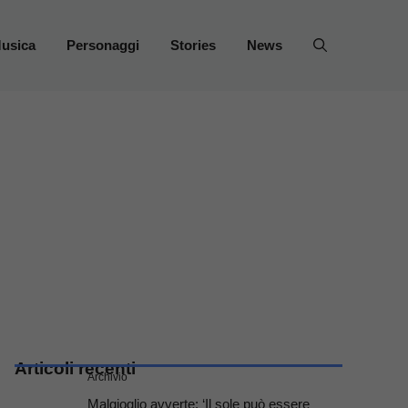
usica
Personaggi
Stories
News
Articoli recenti
Archivio
Malgioglio avverte: ‘Il sole può essere