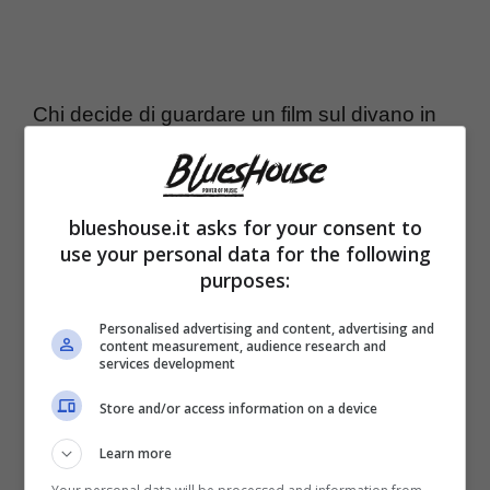
Chi decide di guardare un film sul divano in
queste settimane, deve assolutamente
sapere che sulla piattaforma sono disponibili
blueshouse.it asks for your consent to
alcuni titoli da non perdere. Tra i tanti
use your personal data for the following
contenuti, difatti, al momento sono presenti
purposes:
su Netflix film una serie di titoli molto
Personalised advertising and content, advertising and
content measurement, audience research and
consigliati per gli appassionati di cinema.
services development
Scopriamo nel dettaglio quali sono le
dieci
Store and/or access information on a device
migliori
tra la lista aggiornata di gennaio a
Learn more
nostro avviso.