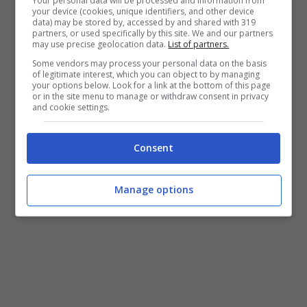
Your personal data will be processed and information from
your device (cookies, unique identifiers, and other device
data) may be stored by, accessed by and shared with 319
Le migliori 10 pellicole di gennaio
partners, or used specifically by this site. We and our partners
may use precise geolocation data.
List of partners.
Some vendors may process your personal data on the basis
Abbiamo selezionato, dunque, una lista di
of legitimate interest, which you can object to by managing
your options below. Look for a link at the bottom of this page
dieci film presenti su Netflix che dovranno
or in the site menu to manage or withdraw consent in privacy
and cookie settings.
essere visti durante il mese di
gennaio
e che
vi elenchiamo di seguito:
Consent
Manage options