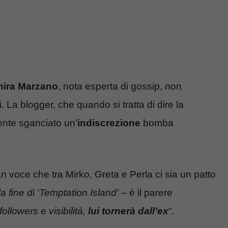
nira Marzano
, nota esperta di gossip, non
li. La blogger, che quando si tratta di dire la
mente sganciato un’
indiscrezione
bomba
n voce che tra Mirko, Greta e Perla ci sia un patto
la fine di ‘Temptation Island’
– è il parere
ollowers e visibilità,
lui tornerà dall’ex
“.