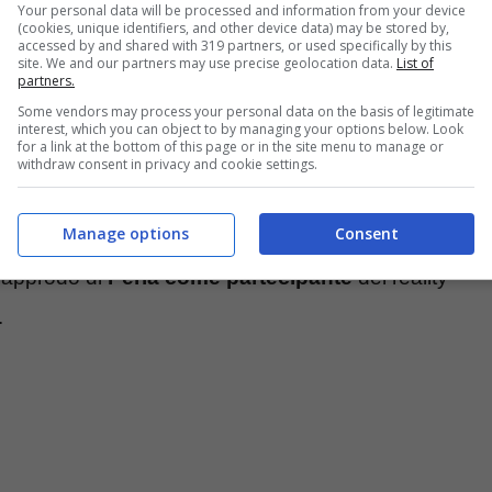
Your personal data will be processed and information from your device
(cookies, unique identifiers, and other device data) may be stored by,
accessed by and shared with 319 partners, or used specifically by this
site. We and our partners may use precise geolocation data.
List of
partners.
Some vendors may process your personal data on the basis of legitimate
interest, which you can object to by managing your options below. Look
for a link at the bottom of this page or in the site menu to manage or
withdraw consent in privacy and cookie settings.
ip” come concorrente, Mirko Brunetti ha avuto
Manage options
Consent
eta Rossetti
per ben due volte. Sebbene
l’approdo di
Perla come partecipante
del reality
.