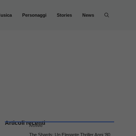
usica
Personaggi
Stories
News
Articoli recenti
Archivio
The Shards: Un Elegante Thriller Anni ’80