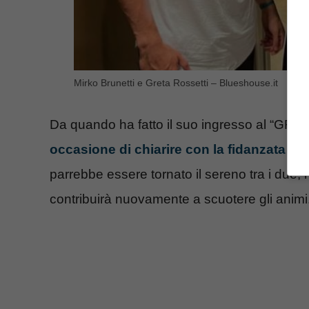
Mirko Brunetti e Greta Rossetti – Blueshouse.it
Da quando ha fatto il suo ingresso al “GF V
occasione di chiarire con la fidanzata Gr
parrebbe essere tornato il sereno tra i due, 
contribuirà nuovamente a scuotere gli animi