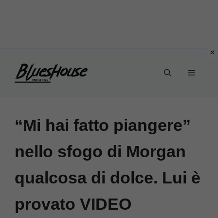
Vai
Menu
al
contenuto
“Mi hai fatto piangere”
nello sfogo di Morgan
qualcosa di dolce. Lui è
provato VIDEO