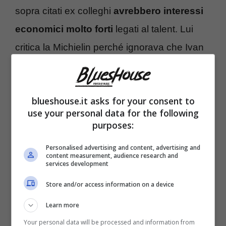
sopra citati ex colleghi
avrebbero interessi
economici molto forti
legati al talent. Lui
critica la Michielin perché ignorava che Ivan
Graziani era morto ormai da 25 anni. E
svela
il perché sul litigio con Ambra:
ad un certo
blueshouse.it asks for your consent to
punto gli è scappato un vaffa perché la
use your personal data for the following
Angiolini pensava che lui stesse alzando la
purposes:
voce in quanto lei è una donna. Il colpevole
Personalised advertising and content, advertising and
di tutto però sarebbe Fedez.
La voce storica
content measurement, audience research and
services development
dei Bluvertigo
imputa nel marito di Chiara
Store and/or access information on a device
Ferragni il responsabile di tutto quanto è
Learn more
accaduto.
Fedez avrebbe imprecato in
Your personal data will be processed and information from