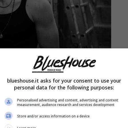
)
nto indiscusso. In “Mare Fuori” è
Pino o pazz
ed in
blueshouse.it asks for your consent to use your
sta affrontando una metamorfosi importante.
personal data for the following purposes:
il volto a Pino, appunto, protagonista dall’inizio
Personalised advertising and content, advertising and content
measurement, audience research and services development
 aperto a “OneMoreTime”.
Store and/or access information on a device
a dopo un anno da quando si finisce di girare ed in