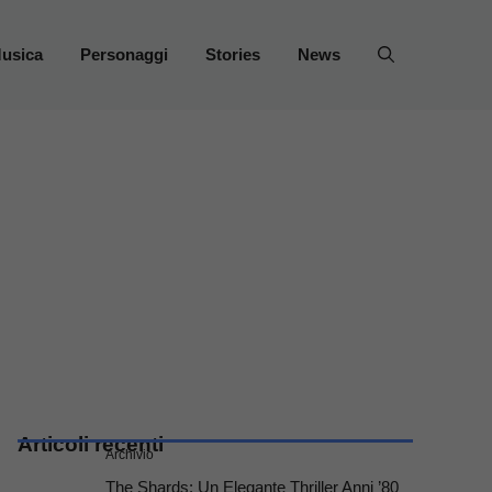
usica
Personaggi
Stories
News
Articoli recenti
Archivio
The Shards: Un Elegante Thriller Anni ’80