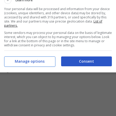
Learn more
ndo la testa perché non sapevo cosa volevo
Your personal data will be processed and information from your device
(cookies, unique identifiers, and other device data) may be stored by,
uare, te lo giuro”.
Poi però c’è stato un
accessed by and shared with 319 partners, or used specifically by this
site. We and our partners may use precise geolocation data.
List of
erminato di girare una scena si avvicina a lui e
partners.
Some vendors may process your personal data on the basis of legitimate
mai il suo talento.
interest, which you can object to by managing your options below. Look
for a link at the bottom of this page or in the site menu to manage or
withdraw consent in privacy and cookie settings.
quello che mi diceva, era molto umano e q
uesta
spiegato Artem. Poi sul set, nell’ultimo giorno di
Manage options
Consent
n
regalo
che lo ha aiutato a riflettere.